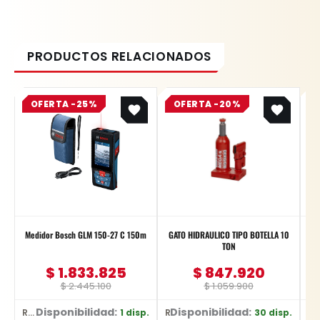
Original
Current
Original
Current
OFERTA -25%
price
price
OFERTA -20%
price
price
was:
is:
was:
is:
$ 2.445.100.
$ 1.833.825.
$ 1.059.900.
$ 847.920.
Medidor Bosch GLM 150-27 C 150m
GATO HIDRAULICO TIPO BOTELLA 10
TON
$
1.833.825
$
847.920
$
2.445.100
$
1.059.900
Disponibilidad:
Disponibilidad:
1 disp.
30 disp.
Ref: 0601.072.Z00-000
Ref: BR10
Ref: YT-374