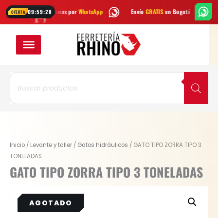
Ir
udas? Escríbenos por
WhatsApp
Envío
GRATIS
en Bogotá
Envío gr
09:59:28
OFERTA
al
contenido
Búsqueda
de
productos
Original
Current
Inicio
/
Levante y taller
/
Gatos hidráulicos
/ GATO TIPO ZORRA TIPO 3
price
price
TONELADAS
was:
is:
GATO TIPO ZORRA TIPO 3 TONELADAS
$ 586.200.
$ 468.960.