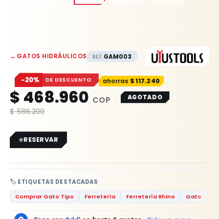
←
GATOS HIDRÁULICOS
GAM003
REF.
−20%
DE DESCUENTO
$
117.240
$
468.960
AGOTADO
$
586.200
RESERVAR
🏷️ ETIQUETAS DESTACADAS
Comprar Gato Tipo
Ferretería
Ferretería Rhino
Gato
Ga