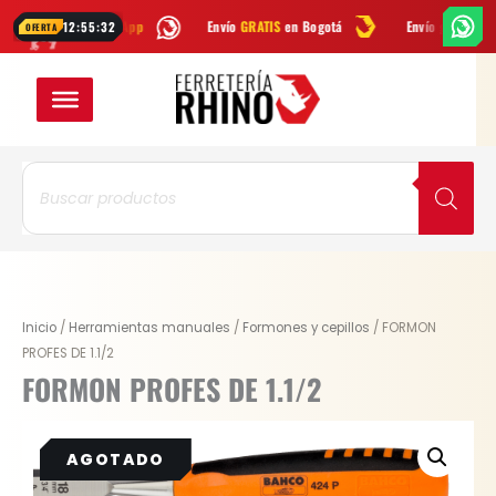
Ir
os por
WhatsApp
Envío
GRATIS
en Bogotá
Envío gratis a todo Colo
12:55:32
OFERTA
al
contenido
Búsqueda
de
productos
Inicio
/
Herramientas manuales
/
Formones y cepillos
/ FORMON
PROFES DE 1.1/2
FORMON PROFES DE 1.1/2