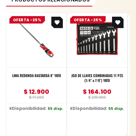
Original
Current
Original
Current
OFERTA -25%
price
price
OFERTA -25%
price
price
was:
is:
was:
is:
$ 17.200.
$ 12.900.
$ 218.800.
$ 164.100.
LIMA REDONDA BASTARDA 8″ YATO
JGO DE LLAVES COMBINADAS 11 PZS
(1/4″ a 7/8″) YATO
$
12.900
$
164.100
$
17.200
$
218.800
Disponibilidad:
Disponibilidad:
D
55 disp.
55 disp.
Ref: YT-62269
Ref: YT-48851
Ref: YT-248