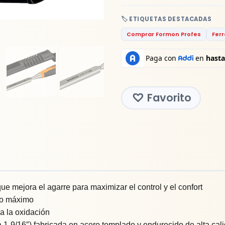
🏷️ ETIQUETAS DESTACADAS
Comprar Formon Profes
Ferr
Favorito
 mejora el agarre para maximizar el control y el confort
ilo máximo
a la oxidación
1-9/16″) fabricada en acero templado y endurecido de alta cal