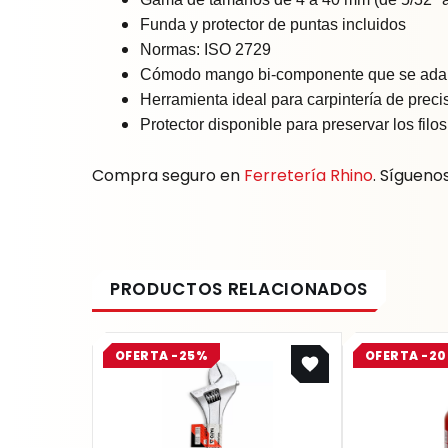
Funda y protector de puntas incluidos
Normas: ISO 2729
Cómodo mango bi-componente que se adapta
Herramienta ideal para carpintería de preci
Protector disponible para preservar los fil
Compra seguro en
Ferretería Rhino
. Sígueno
Original
Current
OFERTA -25%
OFERTA -2
price
price
was:
is:
$ 223.400.
$ 167.550.