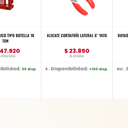
TELLA 10
ALICATE CORTAFRÍO LATERAL 6″ YATO
RAYAD
TON
47.920
$
23.850
.059.900
$
31.800
ibilidad:
Disponibilidad:
30 disp.
+100 disp.
Ref: YT-2036
Ref: YT-3740