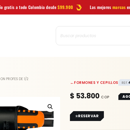
olombia desde
$99.900
Las mejores
marcas
en herramientas
Búsqueda
de
productos
ON PROFES DE 1/2
←
FORMONES Y CEPILLOS
REF.
$
53.800
AG
RESERVAR