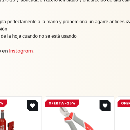
 perfectamente a la mano y proporciona un agarre antidesliz
sión
os de la hoja cuando no se está usando
s en
Instagram
.
Original
Current
Original
Current
0%
OFERTA -25%
OFE
price
price
price
price
was:
is:
was:
is:
$ 1.059.900.
$ 847.920.
$ 31.800.
$ 23.850.