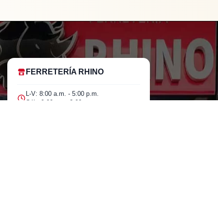
FERRETERÍA RHINO
L-V: 8:00 a.m. - 5:00 p.m.
Sáb: 9:00 am - 2:00 pm
Cra 25 No. 15-58 Paloquemao, Bogotá
D.C.
601 5185040 Línea telefónica
marketing@rhino.com.co