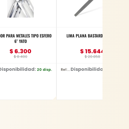
OR PARA METALES TIPO ESFERO
LIMA PLANA BASTARDA 8″ YATO
6″ YATO
$
6.300
$
15.644
$
8.400
$
20.858
Disponibilidad:
Disponibilidad:
20 disp.
55 disp.
Ref: YT-62229