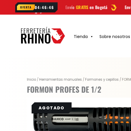
Ir
hatsApp
Envío
GRATIS
en Bogotá
Envío gratis a todo C
04:46:45
OFERTA
al
contenido
Tienda
Sobre nosotros
Inicio
/
Herramientas manuales
/
Formones y cepillos
/ FORM
FORMON PROFES DE 1/2