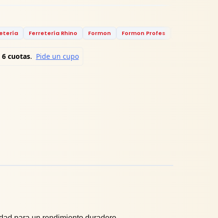
etería
Ferretería Rhino
Formon
Formon Profes
Formon Profe
idad para un rendimiento duradero