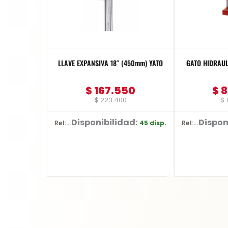
LLAVE EXPANSIVA 18″ (450mm) YATO
GATO HIDRAULICO TIPO BO
$
167.550
$
8
$
223.400
$
1
Disponibilidad:
Dispon
45 disp.
Ref: YT-2177
Ref: BR10