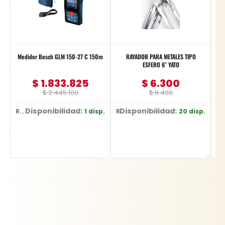
Medidor Bosch GLM 150-27 C 150m
RAYADOR PARA METALES TIPO
ESFERO 6″ YATO
$
1.833.825
$
6.300
$
2.445.100
$
8.400
Disponibilidad:
Disponibilidad:
1 disp.
20 disp.
Ref: 0601.072.Z00-000
Ref: YT-3740
Ref: 183