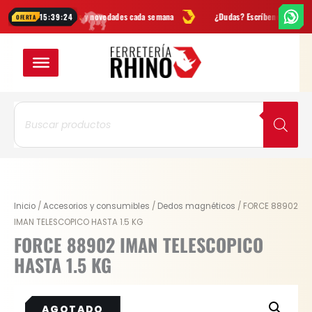
Ir
Ofertas
y novedades cada semana
¿Dudas? Escríbenos por
WhatsApp
15:39:24
OFERTA
al
contenido
Búsqueda
de
productos
Original
Current
Inicio
/
Accesorios y consumibles
/
Dedos magnéticos
/ FORCE 88902
price
price
IMAN TELESCOPICO HASTA 1.5 KG
was:
is:
FORCE 88902 IMAN TELESCOPICO
$ 48.700.
$ 36.525.
HASTA 1.5 KG