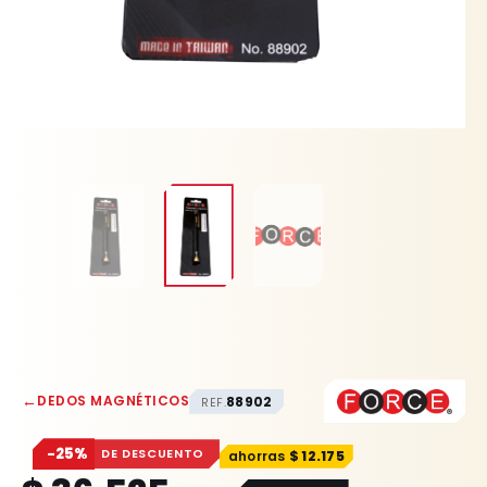
←
DEDOS MAGNÉTICOS
88902
REF.
−25%
DE DESCUENTO
$
12.175