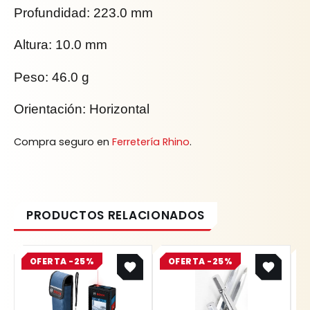
Profundidad: 223.0 mm
Altura: 10.0 mm
Peso: 46.0 g
Orientación: Horizontal
Compra seguro en
Ferretería Rhino
.
Original
Current
Original
Current
OFERTA -25%
price
price
OFERTA -25%
price
price
was:
is:
was:
is:
$ 2.445.100.
$ 1.833.825.
$ 8.400.
$ 6.300.