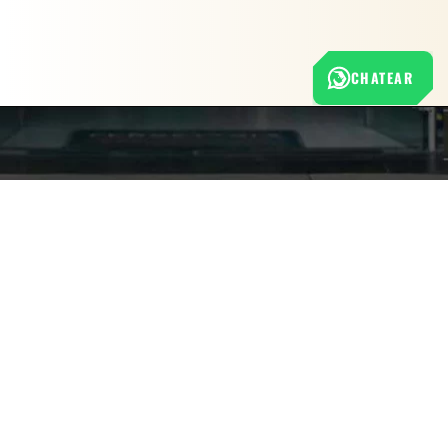
CHATEAR
Nuestra empresa
Política de Tratamiento de Datos Personales
Términos y condiciones de uso
Cambios y devoluciones
Sobre nosotros
FERRETERÍA RHINO
L-V: 8:00 a.m. - 5:00 p.m.