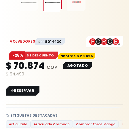
←
VOLVEDORES
8014430
REF.
−25%
DE DESCUENTO
$
23.625
$
70.874
AGOTADO
$
94.499
RESERVAR
🏷️ ETIQUETAS DESTACADAS
Articulado
Articulado Cromado
Comprar Force Mango
Cro