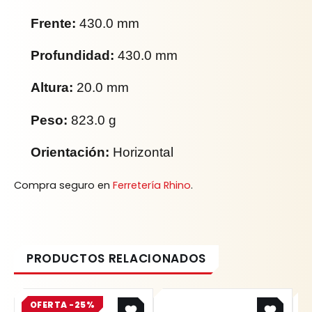
Frente:
430.0 mm
Profundidad:
430.0 mm
Altura:
20.0 mm
Peso:
823.0 g
Orientación:
Horizontal
Compra seguro en
Ferretería Rhino
.
Original
Current
OFERTA -25%
price
price