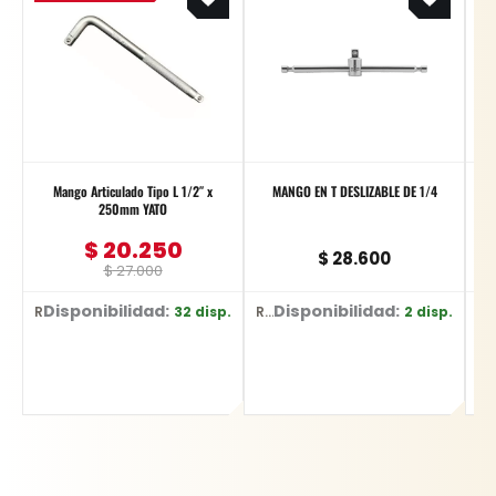
was:
is:
$ 27.000.
$ 20.250.
Mango Articulado Tipo L 1/2″ x
MANGO EN T DESLIZABLE DE 1/4
250mm YATO
$
20.250
$
28.600
$
27.000
Disponibilidad:
Disponibilidad:
32 disp.
2 disp.
Ref: YT-12438
Ref: 6954
Ref: 228423