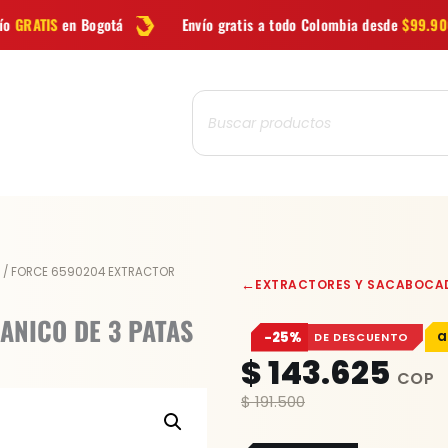
Envío gratis a todo Colombia desde
$99.900
Las mejores
Búsqueda
de
productos
/ FORCE 6590204 EXTRACTOR
←
EXTRACTORES Y SACABOCA
ANICO DE 3 PATAS
−25%
DE DESCUENTO
$
143.625
$
191.500