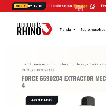
Ir
¿Dudas? Escríbenos por
WhatsApp
Envío
GRATIS
en Bogotá
02:15:00
OFERTA
al
contenido
Tienda
Sobre nosotros
Original
Current
Inicio
/
Herramientas manuales
/
Extractores y sacabocados
price
price
MECANICO DE 3 PATAS 4
was:
is:
FORCE 6590204 EXTRACTOR MEC
$ 191.500.
$ 143.625.
4