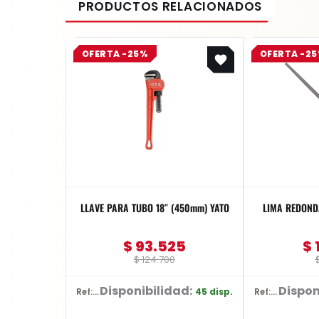
Original
Current
OFERTA -25%
OFERTA -2
price
price
was:
is:
$ 124.700.
$ 93.525.
LLAVE PARA TUBO 18″ (450mm) YATO
$
93.525
$
$
124.700
Disponibilidad:
Dispon
45 disp.
Ref: YT-2491
Ref: YT-62269