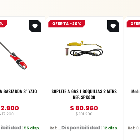
Original
Current
Original
Current
5%
OFERTA -20%
OFE
price
price
price
price
was:
is:
was:
is:
$ 17.200.
$ 12.900.
$ 101.200.
$ 80.960.
LIMA REDONDA BASTARDA 8″ YATO
SOPLETE A GAS 1 BOQUILLAS 2 MTRS
Medi
REF. SPK030
12.900
$
80.960
$
17.200
$
101.200
ibilidad:
Disponibilidad:
55 disp.
12 disp.
Ref: SPK030
Ref: 0601.