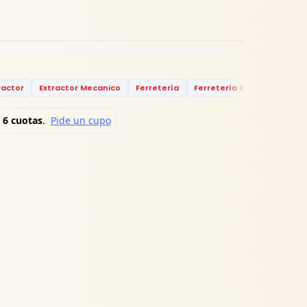
ractor
Extractor Mecanico
Ferretería
Ferretería Rhino
Force