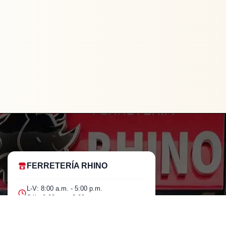
FERRETERÍA RHINO
L-V: 8:00 a.m. - 5:00 p.m.
Sáb: 9:00 am - 2:00 pm
Cra 25 No. 15-58 Paloquemao, Bogotá