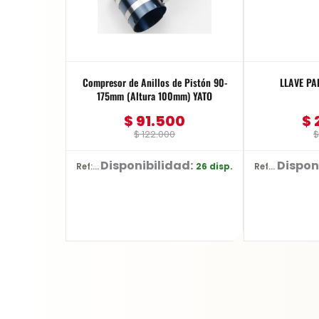
Compresor de Anillos de Pistón 90-
LLAVE PA
175mm (Altura 100mm) YATO
$
91.500
$
$
122.000
$
Disponibilidad:
Dispon
26 disp.
Ref: YT-0636
Ref: YT-2487