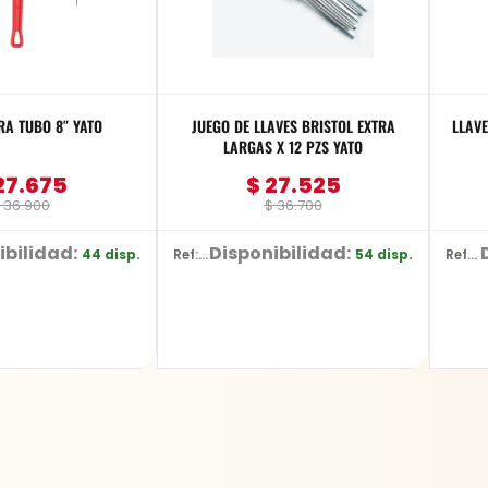
RA TUBO 8″ YATO
JUEGO DE LLAVES BRISTOL EXTRA
LLAVE
LARGAS X 12 PZS YATO
27.675
$
27.525
36.900
$
36.700
ibilidad:
Disponibilidad:
44 disp.
54 disp.
Ref: YT-5836
Ref: YT-2491