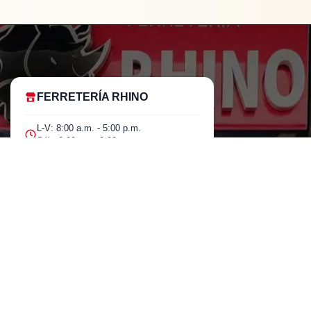
FERRETERÍA RHINO
L-V: 8:00 a.m. - 5:00 p.m.
Sáb: 9:00 am - 2:00 pm
Cra 25 No. 15-58 Paloquemao, Bogotá
D.C.
601 5185040 Línea telefónica
marketing@rhino.com.co