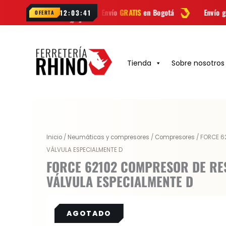
Ir
App
Envío
GRATIS
en Bogotá
Envío gratis a todo Colom
12:03:40
OFERTA
al
contenido
Tienda
Sobre nosotros
Original
Current
Inicio
/
Neumáticas y compresores
/
Compresores
/ FORCE 6
price
price
VÁLVULA ESPECIALMENTE D
was:
is:
FORCE 62102 COMPRESOR DE RE
$ 188.400.
$ 141.300.
VÁLVULA ESPECIALMENTE D