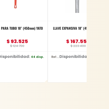
 PARA TUBO 18″ (450mm) YATO
LLAVE EXPANSIVA 18″ (450mm) YATO
$
93.525
$
167.550
$
124.700
$
223.400
Disponibilidad:
Disponibilidad:
44 disp.
45 disp.
Ref: YT-2177