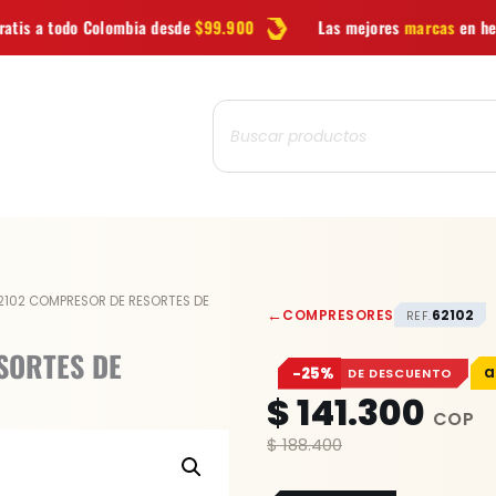
bia desde
$99.900
Las mejores
marcas
en herramientas
Búsqueda
de
productos
2102 COMPRESOR DE RESORTES DE
←
COMPRESORES
62102
REF.
SORTES DE
−25%
DE DESCUENTO
$
141.300
$
188.400