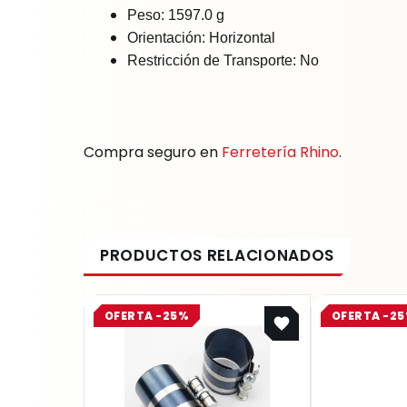
Peso: 1597.0 g
Orientación: Horizontal
Restricción de Transporte: No
Compra seguro en
Ferretería Rhino
.
Original
Current
OFERTA -25%
OFERTA -2
price
price
was:
is:
$ 122.000.
$ 91.500.