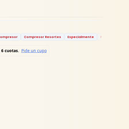
ompresor
Compresor Resortes
Especialmente
Ferretería
Fe