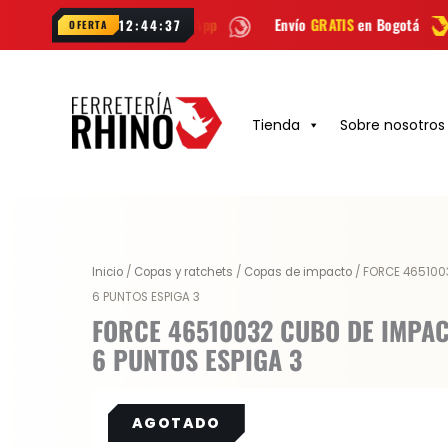
Ir
Envío
GRATIS
en Bogotá
Envío gratis
12:44:36
OFERTA
al
contenido
Tienda
Sobre nosotros
Inicio
/
Copas y ratchets
/
Copas de impacto
/ FORCE 465100
6 PUNTOS ESPIGA 3
FORCE 46510032 CUBO DE IMPA
6 PUNTOS ESPIGA 3