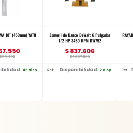
VA 18″ (450mm) YATO
Esmeril de Banco DeWalt 6 Pulgadas
RAYAD
1/2 HP 3450 RPM DW752
67.550
$
837.606
223.400
$
1.087.800
ibilidad:
Disponibilidad:
45 disp.
2 disp.
Ref: DW752/B3
Ref: YT-3740