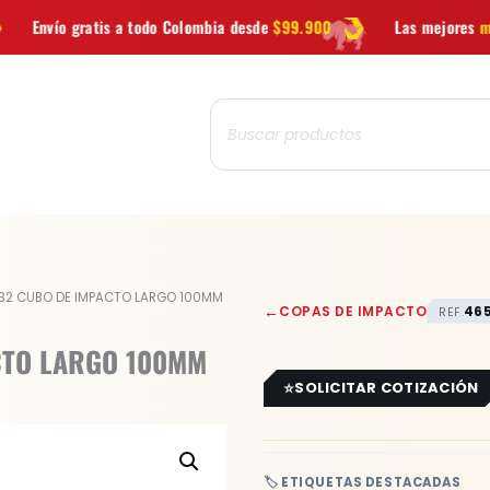
 a todo Colombia desde
$99.900
Las mejores
marcas
en herrami
Búsqueda
de
productos
32 CUBO DE IMPACTO LARGO 100MM
←
COPAS DE IMPACTO
46
REF.
CTO LARGO 100MM
SOLICITAR COTIZACIÓN
🏷️ ETIQUETAS DESTACADAS