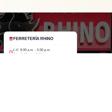
FERRETERÍA RHINO
L-V: 8:00 a.m. - 5:00 p.m.
Sáb: 9:00 am - 2:00 pm
Cra 25 No. 15-58 Paloquemao, Bogotá
D.C.
601 5185040 Línea telefónica
marketing@rhino.com.co