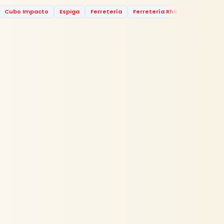
Cubo Impacto
Espiga
Ferretería
Ferretería Rhino
Force