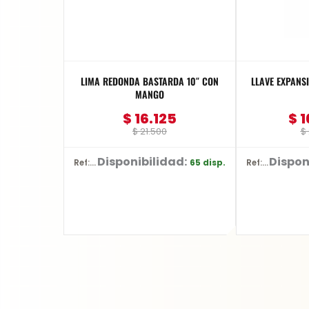
LIMA REDONDA BASTARDA 10″ CON
LLAVE EXPANSI
MANGO
$
16.125
$
1
$
21.500
$
Disponibilidad:
Dispon
65 disp.
Ref: YT-6227
Ref: YT-2177