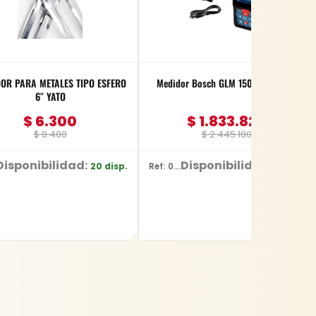
OR PARA METALES TIPO ESFERO
Medidor Bosch GLM 150-27 C 150m
6″ YATO
$
6.300
$
1.833.825
$
8.400
$
2.445.100
Disponibilidad:
Disponibilidad:
20 disp.
1 disp.
Ref: 0601.072.Z00-000