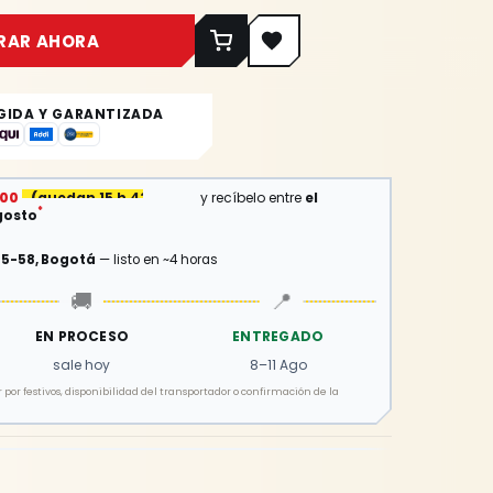
RAR AHORA
GIDA Y GARANTIZADA
:00
(
quedan 15 h 43 min
)
y recíbelo entre
el
*
gosto
15-58, Bogotá
— listo en ~4 horas
🚚
📍
EN PROCESO
ENTREGADO
sale hoy
8–11 Ago
por festivos, disponibilidad del transportador o confirmación de la