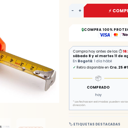
-
+
⚡ COMP
🔒
COMPRA 100% PROTE
Compra hoy antes de las
⏱
16
sábado 8 y el martes 11 de a
En
Bogotá
: 1 día hábil
✓
Retiro disponible en
Cra. 25 #
📦
COMPRADO
hoy
*
Las fechas son estimadas: pueden variar 
dirección.
🏷️ ETIQUETAS DESTACADAS