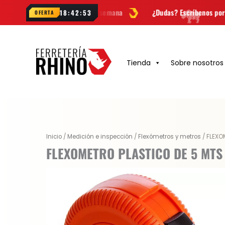
Ir
edades cada semana
¿Dudas? Escríbenos por
WhatsApp
18:42:52
OFERTA
al
contenido
Tienda
Sobre nosotros
Inicio
/
Medición e inspección
/
Flexómetros y metros
/ FLEXO
FLEXOMETRO PLASTICO DE 5 MTS