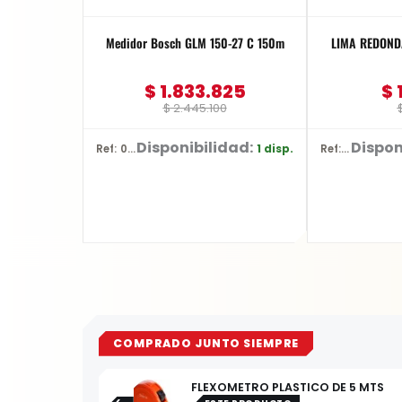
Medidor Bosch GLM 150-27 C 150m
$
1.833.825
$
$
2.445.100
Disponibilidad:
Dispon
1 disp.
Ref: 0601.072.Z00-000
Ref: YT-62269
COMPRADO JUNTO SIEMPRE
FLEXOMETRO PLASTICO DE 5 MTS