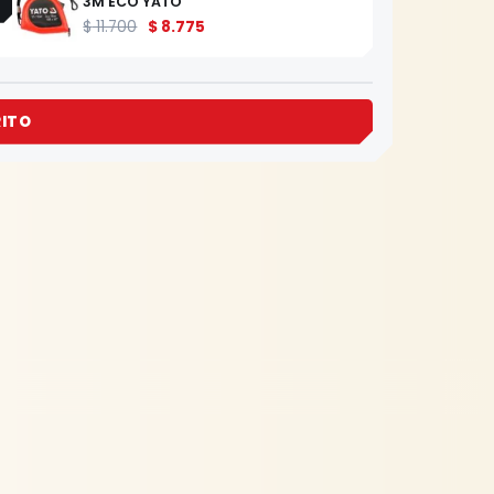
3M ECO YATO
$
11.700
$
8.775
RITO