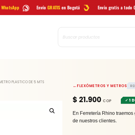
Envío
GRATIS
en Bogotá
Envío gratis a todo Colombia desde
$99
Búsqueda
de
productos
FLEXOMETRO
METRO PLASTICO DE 5 MTS
←
FLEXÓMETROS Y METROS
RE
PLASTICO
DE
$
21.900
✓ 1 
5
MTS
En Ferretería Rhino traemos 
cantidad
de nuestros clientes.