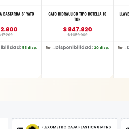
LIMA REDONDA BASTARDA 8″ YATO
GATO HIDRAULICO TIPO BOTELLA 10
LLAVE
TON
12.900
$
847.920
$
17.200
$
1.059.900
ibilidad:
Disponibilidad:
55 disp.
30 disp.
Ref: BR10
Ref: YT-2491
FLEXOMETRO CAJA PLASTICA 8 MTRS