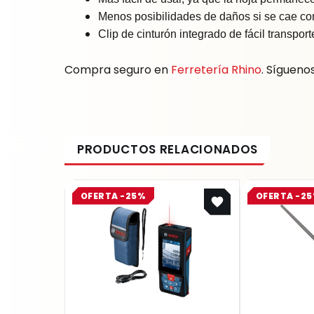
Menos posibilidades de daños si se cae c
Clip de cinturón integrado de fácil transport
Compra seguro en
Ferretería Rhino
. Sígueno
Original
Current
OFERTA -25%
OFERTA -2
price
price
was:
is:
$ 2.445.100.
$ 1.833.825.