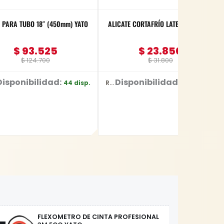
 PARA TUBO 18″ (450mm) YATO
ALICATE CORTAFRÍO LATERAL 6″ YATO
$
93.525
$
23.850
$
124.700
$
31.800
Disponibilidad:
Disponibilidad:
44 disp.
+100 disp.
Ref: YT-2036
FLEXOMETRO DE CINTA PROFESIONAL