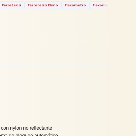
Ferretería
Ferretería Rhino
Flexometro
Flexometro Plastico
 con nylon no reflectante
stema de bloqueo automático