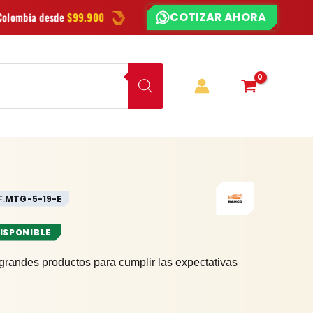
COTIZAR AHORA
¿CHATEAMOS?
.900
Las mejores
marcas
en herramientas
Ofertas
y no
MTG-5-19-E
F.
DISPONIBLE
grandes productos para cumplir las expectativas