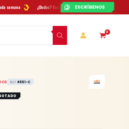
¿CHATEAMOS?
¿Dudas? Escríbenos por
WhatsApp
Envío
GRATIS
en Bogotá
DOS
4551-C
REF.
GOTADO