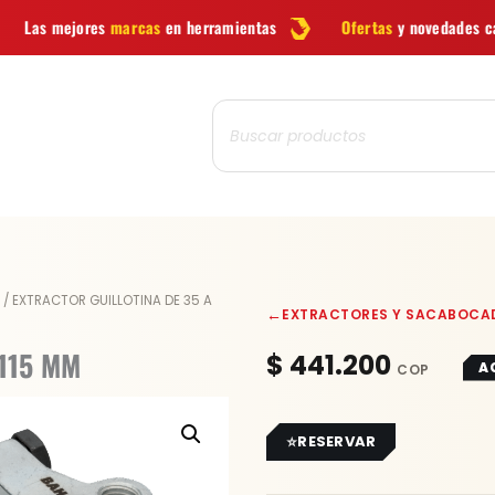
cas
en herramientas
Ofertas
y novedades cada semana
Búsqueda
de
productos
/ EXTRACTOR GUILLOTINA DE 35 A
←
EXTRACTORES Y SACABOCA
115 MM
$
441.200
A
RESERVAR