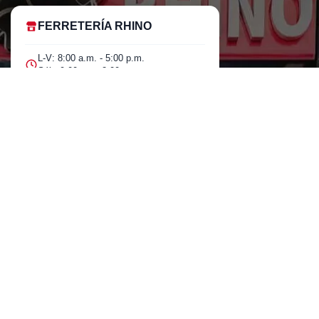
FERRETERÍA RHINO
L-V: 8:00 a.m. - 5:00 p.m.
Sáb: 9:00 am - 2:00 pm
Cra 25 No. 15-58 Paloquemao, Bogotá
D.C.
601 5185040 Línea telefónica
marketing@rhino.com.co