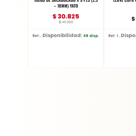
– 10MM) YATO
$
30.825
$
$
41.100
Disponibilidad:
Dispo
48 disp.
Ref: YT-3590
Ref: 13308