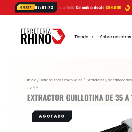
Ir
Envío gratis a todo Colombia desde
$99.900
Las mejores
mar
07:01:22
OFERTA
al
contenido
Tienda
Sobre nosotros
Inicio
/
Herramientas manuales
/
Extractores y sacabocados
115 MM
EXTRACTOR GUILLOTINA DE 35 A 