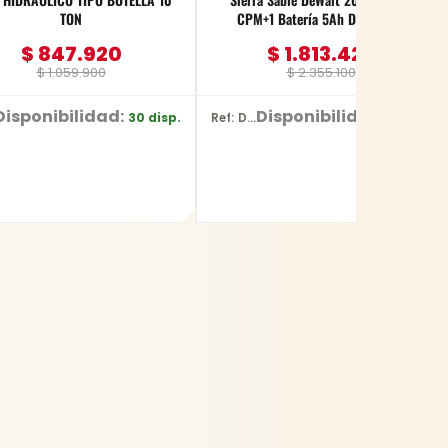
TON
CPM+1 Batería 5Ah DCS380P1
$
847.920
$
1.813.427
$
1.059.900
$
2.355.100
Disponibilidad:
Disponibilidad:
30 disp.
1 disp.
Ref: DCS380P1