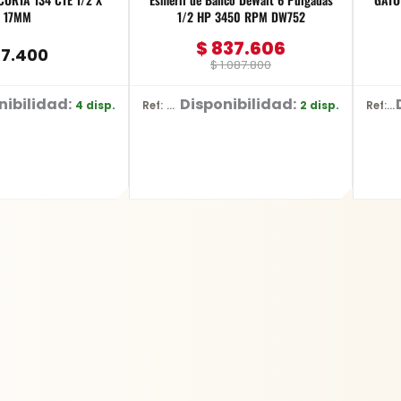
17MM
1/2 HP 3450 RPM DW752
$
837.606
7.400
$
1.087.800
nibilidad:
Disponibilidad:
4 disp.
2 disp.
Ref: DW752/B3
Ref: BR10