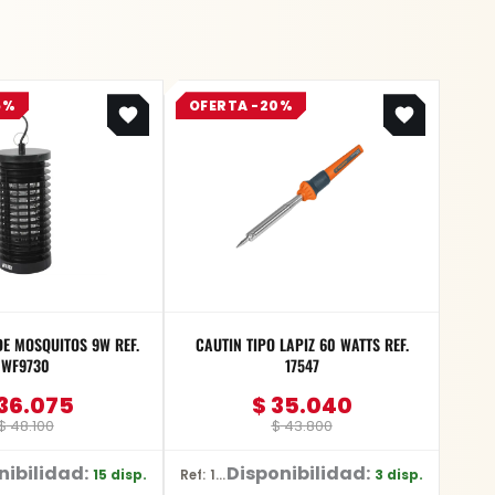
Original
Current
Original
Current
5%
OFERTA -20%
price
price
price
price
was:
is:
was:
is:
$ 48.100.
$ 36.075.
$ 43.800.
$ 35.040.
E MOSQUITOS 9W REF.
CAUTIN TIPO LAPIZ 60 WATTS REF.
WF9730
17547
36.075
$
35.040
$
48.100
$
43.800
nibilidad:
Disponibilidad:
15 disp.
3 disp.
Ref: 17547