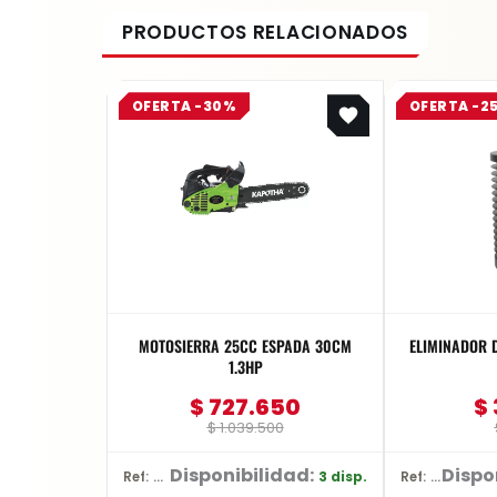
Original
Current
OFERTA -30%
OFERTA -2
price
price
was:
is:
$ 1.039.500.
$ 727.650.
MOTOSIERRA 25CC ESPADA 30CM
ELIMINADOR D
1.3HP
$
727.650
$
$
1.039.500
Disponibilidad:
Dispo
3 disp.
Ref: CN-25
Ref: WF9730