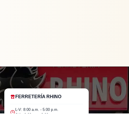
FERRETERÍA RHINO
L-V: 8:00 a.m. - 5:00 p.m.
Sáb: 9:00 am - 2:00 pm
Cra 25 No. 15-58 Paloquemao, Bogotá