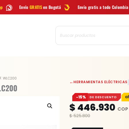
IS
en Bogotá
Envío gratis a todo Colombia desde
$99.900
Búsqueda
de
productos
F. WLC200
←
HERRAMIENTAS ELÉCTRICAS
LC200
−15%
DE DESCUENTO
$
446.930
$
525.800