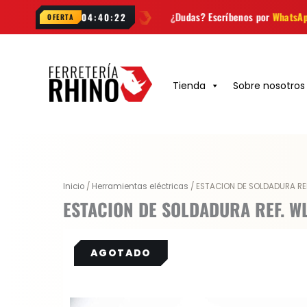
Ir
a semana
¿Dudas? Escríbenos por
WhatsApp
Envío
GRAT
04:40:21
OFERTA
al
contenido
Tienda
Sobre nosotros
Original
Current
Inicio
/
Herramientas eléctricas
/ ESTACION DE SOLDADURA RE
price
price
ESTACION DE SOLDADURA REF. W
was:
is:
$ 525.800.
$ 446.930.