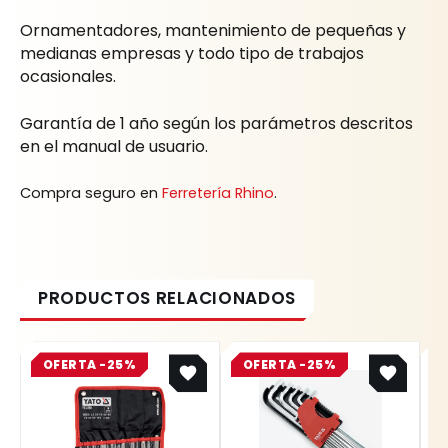
Ornamentadores, mantenimiento de pequeñas y
medianas empresas y todo tipo de trabajos
ocasionales.
Garantía de 1 año según los parámetros descritos
en el manual de usuario.
Compra seguro en
Ferretería Rhino
.
Original
Current
Original
Current
OFERTA -25%
price
price
OFERTA -25%
price
price
was:
is:
was:
is:
$ 41.100.
$ 30.825.
$ 36.700.
$ 27.525.