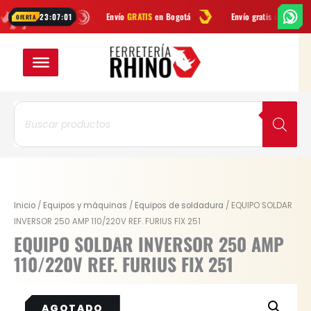
Ir
tsApp
Envío
GRATIS
en Bogotá
Envío gratis a todo Colombia desd
23:07:01
OFERTA
al
contenido
Búsqueda
de
productos
Original
Current
Inicio
/
Equipos y máquinas
/
Equipos de soldadura
/ EQUIPO SOLDAR
price
price
INVERSOR 250 AMP 110/220V REF. FURIUS FIX 251
was:
is:
EQUIPO SOLDAR INVERSOR 250 AMP
$ 889.000.
$ 715.645.
110/220V REF. FURIUS FIX 251