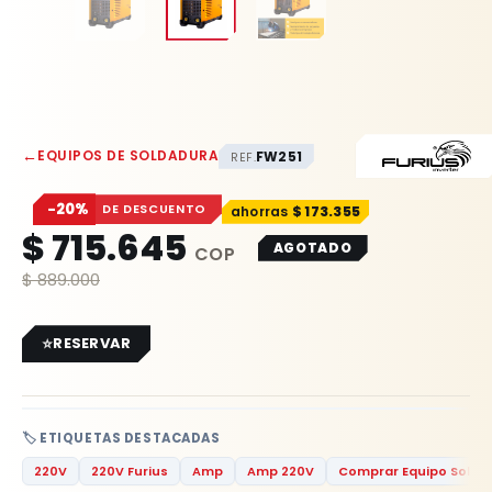
←
EQUIPOS DE SOLDADURA
FW251
REF.
−20%
DE DESCUENTO
$
173.355
$
715.645
AGOTADO
$
889.000
RESERVAR
🏷️ ETIQUETAS DESTACADAS
220V
220V Furius
Amp
Amp 220V
Comprar Equipo Solda