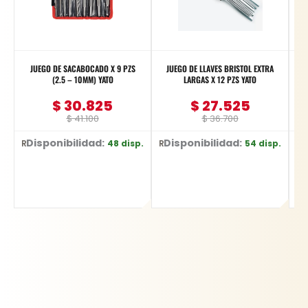
JUEGO DE SACABOCADO X 9 PZS
JUEGO DE LLAVES BRISTOL EXTRA
(2.5 – 10MM) YATO
LARGAS X 12 PZS YATO
$
30.825
$
27.525
$
41.100
$
36.700
Disponibilidad:
Disponibilidad:
48 disp.
54 disp.
Ref: YT-3590
Ref: YT-5836
Ref: SPK03