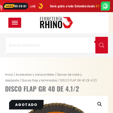
Ir
GRATIS
en Bogotá
Envío gratis a todo Colombia desde
$99.900
Las
09:20:07
OFERTA
al
contenido
Búsqueda
de
productos
Inicio
/
Accesorios y consumibles
/
Discos de corte y
desbaste
/
Discos flap y laminados
/ DISCO FLAP GR 40 DE 4.1/2
DISCO FLAP GR 40 DE 4.1/2