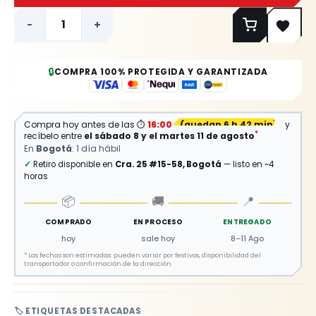
-
+
🔒
COMPRA 100% PROTEGIDA Y GARANTIZADA
Compra hoy antes de las
⏱
16:00
(
quedan 6 h 42 min
)
y
*
recíbelo entre
el sábado 8 y el martes 11 de agosto
En
Bogotá
: 1 día hábil
✓
Retiro disponible en
Cra. 25 #15-58, Bogotá
— listo en ~4
horas
📦
🚚
📍
COMPRADO
EN PROCESO
ENTREGADO
hoy
sale hoy
8–11 Ago
*
Las fechas son estimadas: pueden variar por festivos, disponibilidad del
transportador o confirmación de la dirección.
🏷️ ETIQUETAS DESTACADAS