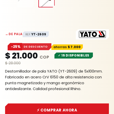
←
DE PALA
YT-2609
REF.
−25%
DE DESCUENTO
$
7.000
$
21.000
✓ 15 DISPONIBLES
$
28.000
Destornillador de pala YATO (YT-2609) de 5x100mm.
Fabricado en acero CrV 6150 de alta resistencia con
punta magnetizada y mango ergonómico
antideslizante. Calidad profesional Rhino.
⚡ COMPRAR AHORA