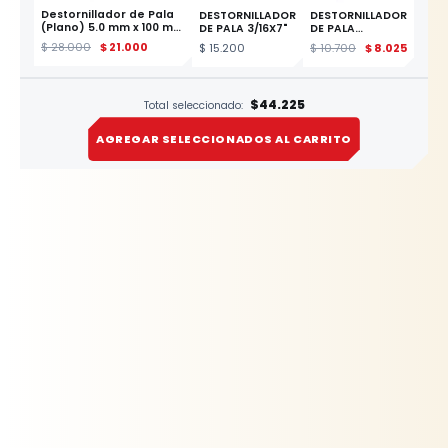
Destornillador de Pala
DESTORNILLADOR
DESTORNILLADOR
(Plano) 5.0 mm x 100 mm
DE PALA 3/16X7"
DE PALA
Profesional YATO
PROFESIONAL
$
28.000
$
21.000
$
15.200
$
10.700
$
8.025
YATO
ESTE PRODUCTO
$44.225
Total seleccionado:
AGREGAR SELECCIONADOS AL CARRITO