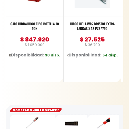
GATO HIDRAULICO TIPO BOTELLA 10
JUEGO DE LLAVES BRISTOL EXTRA
TON
LARGAS X 12 PZS YATO
$
847.920
$
27.525
$
1.059.900
$
36.700
Disponibilidad:
Disponibilidad:
D
30 disp.
54 disp.
Ref: BR10
Ref: YT-5836
Ref: YT-6222
COMPRADO JUNTO SIEMPRE