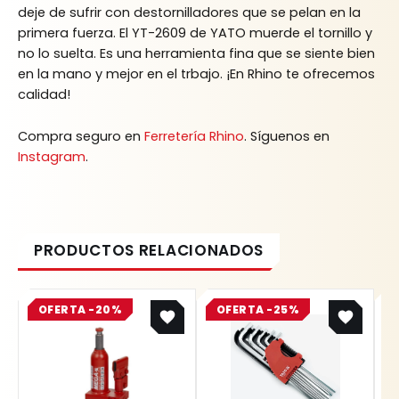
deje de sufrir con destornilladores que se pelan en la
primera fuerza. El YT-2609 de YATO muerde el tornillo y
no lo suelta. Es una herramienta fina que se siente bien
en la mano y mejor en el trbajo. ¡En Rhino te ofrecemos
calidad!
Compra seguro en
Ferretería Rhino
. Síguenos en
Instagram
.
Original
Current
Original
Current
OFERTA -20%
price
price
OFERTA -25%
price
price
was:
is:
was:
is:
$ 1.059.900.
$ 847.920.
$ 36.700.
$ 27.525.