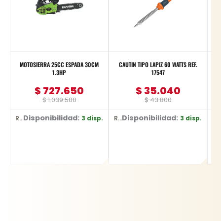
MOTOSIERRA 25CC ESPADA 30CM
CAUTIN TIPO LAPIZ 60 WATTS REF.
1.3HP
17547
$
727.650
$
35.040
$
1.039.500
$
43.800
Disponibilidad:
Disponibilidad:
3 disp.
3 disp.
Ref: CN-25
Ref: 17547
Ref: WF973