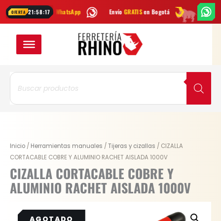
Ir
críbenos por
WhatsApp
Envío
GRATIS
en Bogotá
Envío gratis a tod
21:58:16
OFERTA
al
contenido
Búsqueda
de
productos
Inicio
/
Herramientas manuales
/
Tijeras y cizallas
/ CIZALLA
CORTACABLE COBRE Y ALUMINIO RACHET AISLADA 1000V
CIZALLA CORTACABLE COBRE Y
ALUMINIO RACHET AISLADA 1000V