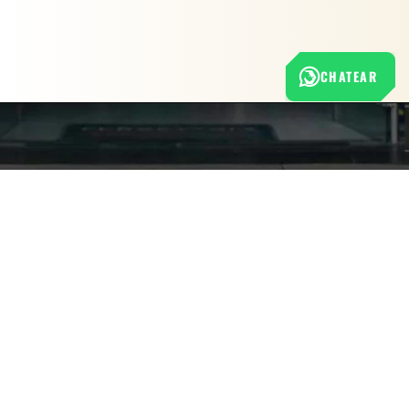
CHATEAR
Nuestra empresa
Política de Tratamiento de Datos Personales
Términos y condiciones de uso
Cambios y devoluciones
Sobre nosotros
FERRETERÍA RHINO
L-V: 8:00 a.m. - 5:00 p.m.