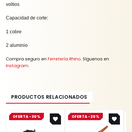
voltios
Capacidad de corte:
1 cobre
2 aluminio
Compra seguro en
Ferretería Rhino
. Síguenos en
Instagram
.
Original
Current
Original
Current
OFERTA -30%
price
price
OFERTA -20%
price
price
was:
is:
was:
is:
$ 1.039.500.
$ 727.650.
$ 43.800.
$ 35.040.