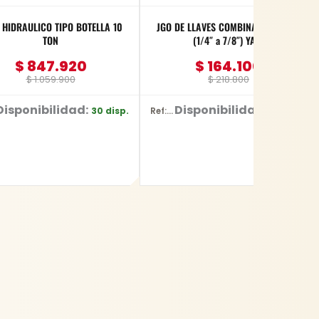
RAULICO TIPO BOTELLA 10
JGO DE LLAVES COMBINADAS 11 PZS
TON
(1/4″ a 7/8″) YATO
$
847.920
$
164.100
$
1.059.900
$
218.800
Disponibilidad:
Disponibilidad:
30 disp.
55 disp.
Ref: YT-48851