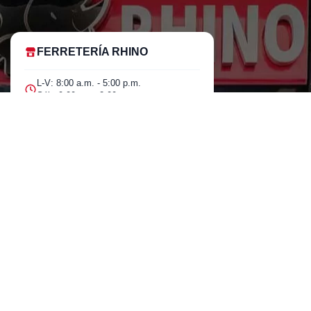
FERRETERÍA RHINO
L-V: 8:00 a.m. - 5:00 p.m.
Sáb: 9:00 am - 2:00 pm
Cra 25 No. 15-58 Paloquemao, Bogotá
D.C.
601 5185040 Línea telefónica
marketing@rhino.com.co