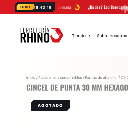
Ir
vedades cada semana
¿Dudas? Escríbenos por
WhatsApp
19:43:10
OFERTA
al
contenido
Tienda
Sobre nosotros
Original
Current
Inicio
/
Accesorios y consumibles
/
Puntas de atornillar
/ CIN
price
price
CINCEL DE PUNTA 30 MM HEXAG
was:
is:
$ 83.900.
$ 54.535.