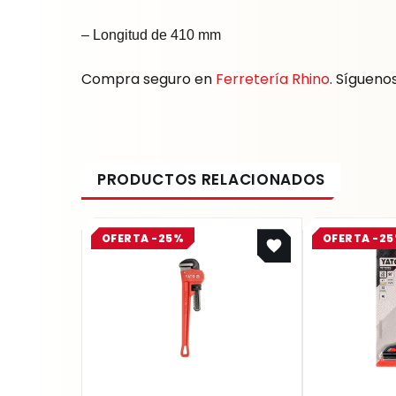
– Longitud de 410 mm
Compra seguro en
Ferretería Rhino
. Sígueno
Original
Current
OFERTA -25%
OFERTA -2
price
price
was:
is:
$ 124.700.
$ 93.525.