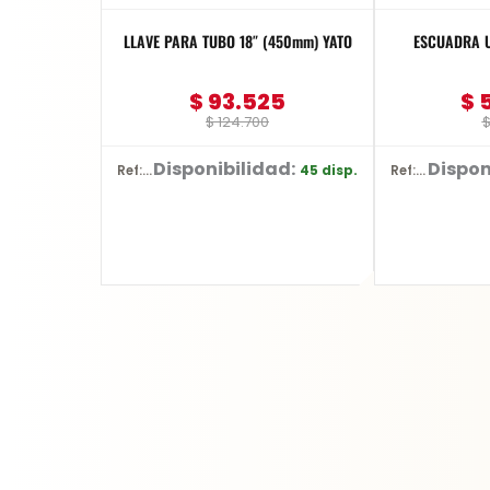
LLAVE PARA TUBO 18″ (450mm) YATO
ESCUADRA U
$
93.525
$
5
$
124.700
Disponibilidad:
Dispon
45 disp.
Ref: YT-2491
Ref: YT-70772