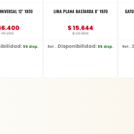
NIVERSAL 12″ YATO
LIMA PLANA BASTARDA 8″ YATO
GATO HID
6.400
$
15.644
$
75.200
$
20.858
ibilidad:
Disponibilidad:
59 disp.
55 disp.
Ref: YT-62229
Ref: BR10