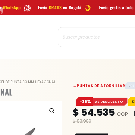
Envío
GRATIS
en Bogotá
Envío gratis a todo Colombia desde
$9
Búsqueda
de
productos
CEL DE PUNTA 30 MM HEXAGONAL
←
PUNTAS DE ATORNILLAR
REF
ONAL
−35%
DE DESCUENTO
$
54.535
$
83.900