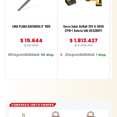
LIMA PLANA BASTARDA 8″ YATO
Sierra Sable DeWalt 20V 0-3000
CPM+1 Batería 5Ah DCS380P1
$
15.644
$
1.813.427
$
20.858
$
2.355.100
Disponibilidad:
Disponibilidad:
Di
55 disp.
1 disp.
Ref: YT-62229
Ref: DCS380P1
Re
COMPRADO JUNTO SIEMPRE