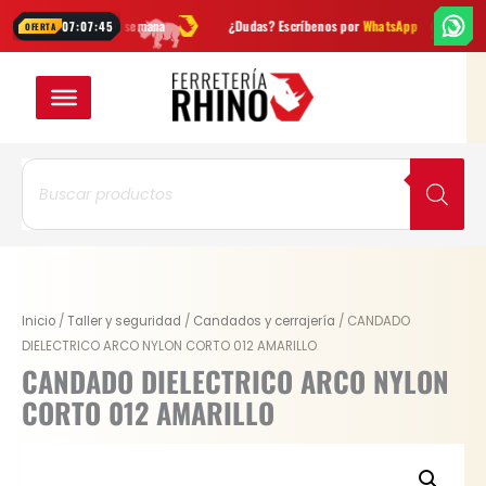
Ir
dades cada semana
¿Dudas? Escríbenos por
WhatsApp
Envío
GRATI
07:07:44
OFERTA
al
contenido
Búsqueda
de
productos
Original
Current
CANDADO
Inicio
/
Taller y seguridad
/
Candados y cerrajería
/ CANDADO
price
price
DIELECTRICO
DIELECTRICO ARCO NYLON CORTO 012 AMARILLO
was:
is:
ARCO
CANDADO DIELECTRICO ARCO NYLON
$ 59.800.
$ 46.644.
NYLON
CORTO 012 AMARILLO
CORTO
012
AMARILLO