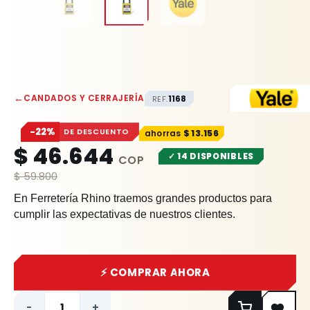
←
CANDADOS Y CERRAJERÍA
1168
REF.
−22%
DE DESCUENTO
$
13.156
$
46.644
✓ 14 DISPONIBLES
$
59.800
En Ferretería Rhino traemos grandes productos para
cumplir las expectativas de nuestros clientes.
⚡ COMPRAR AHORA
-
+