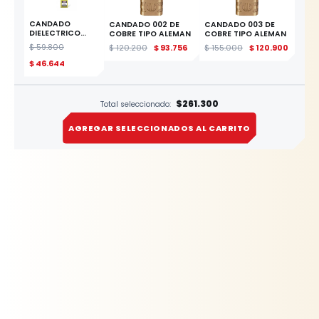
CANDADO
CANDADO 002 DE
CANDADO 003 DE
DIELECTRICO
COBRE TIPO ALEMAN
COBRE TIPO ALEMAN
ARCO NYLON
$
59.800
$
120.200
$
93.756
$
155.000
$
120.900
CORTO 012
AMARILLO
$
46.644
ESTE
PRODUCTO
$261.300
Total seleccionado:
AGREGAR SELECCIONADOS AL CARRITO