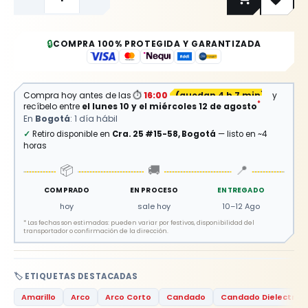
🔒
COMPRA 100% PROTEGIDA Y GARANTIZADA
Compra hoy antes de las
⏱
16:00
(
quedan 4 h 7 min
)
y
*
recíbelo entre
el lunes 10 y el miércoles 12 de agosto
En
Bogotá
: 1 día hábil
✓
Retiro disponible en
Cra. 25 #15-58, Bogotá
— listo en ~4
horas
📦
🚚
📍
COMPRADO
EN PROCESO
ENTREGADO
hoy
sale hoy
10–12 Ago
*
Las fechas son estimadas: pueden variar por festivos, disponibilidad del
transportador o confirmación de la dirección.
🏷️ ETIQUETAS DESTACADAS
Amarillo
Arco
Arco Corto
Candado
Candado Dielectrico