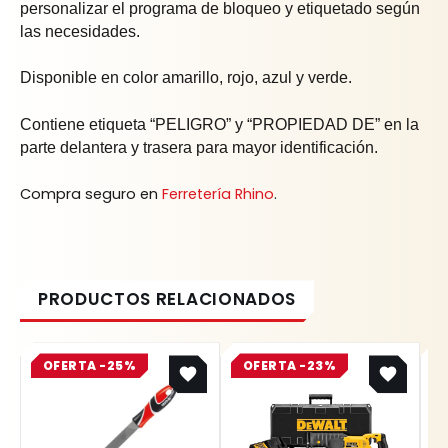
personalizar el programa de bloqueo y etiquetado según
las necesidades.
Disponible en color amarillo, rojo, azul y verde.
Contiene etiqueta “PELIGRO” y “PROPIEDAD DE” en la
parte delantera y trasera para mayor identificación.
Compra seguro en
Ferretería Rhino
.
Original
Current
Original
Current
OFERTA -25%
price
price
OFERTA -23%
price
price
was:
is:
was:
is:
$ 20.858.
$ 15.644.
$ 2.355.100.
$ 1.813.427.