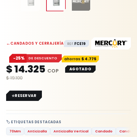
←
CANDADOS Y CERRAJERÍA
FCE19
REF.
−25%
DE DESCUENTO
$
4.775
$
14.325
AGOTADO
$
19.100
RESERVAR
🏷️ ETIQUETAS DESTACADAS
70Mm
Anticizalla
Anticizalla Vertical
Candado
Candado 