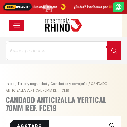
Ir
ertas
y novedades cada semana
¿Dudas? Escríbenos por
WhatsApp
09:45:07
OFERTA
al
contenido
Búsqueda
de
productos
Original
Current
Inicio
/
Taller y seguridad
/
Candados y cerrajería
/ CANDADO
price
price
ANTICIZALLA VERTICAL 70MM REF. FCE19
was:
is:
CANDADO ANTICIZALLA VERTICAL
$ 19.100.
$ 14.325.
70MM REF. FCE19