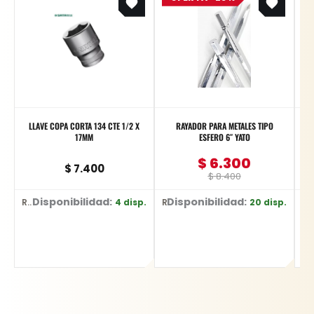
was:
is:
$ 8.400.
$ 6.300.
LLAVE COPA CORTA 134 CTE 1/2 X
RAYADOR PARA METALES TIPO
17MM
ESFERO 6″ YATO
$
6.300
$
7.400
$
8.400
Disponibilidad:
Disponibilidad:
4 disp.
20 disp.
Ref: 13308
Ref: YT-3740
Ref: E-0344