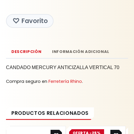
Favorito
DESCRIPCIÓN
INFORMACIÓN ADICIONAL
CANDADO MERCURY ANTICIZALLA VERTICAL 70
Compra seguro en
Ferretería Rhino
.
Original
Current
OFERTA -25%
price
price