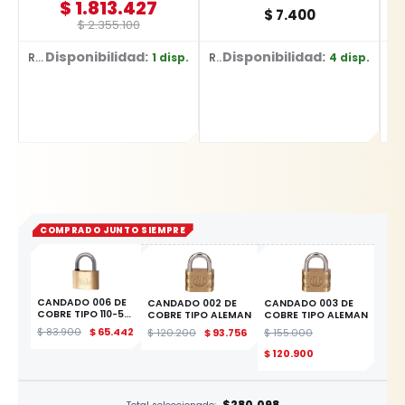
$
1.813.427
$
7.400
$
2.355.100
Disponibilidad:
Disponibilidad:
1 disp.
4 disp.
Ref: DCS380P1
Ref: 13308
Ref: SPK03
COMPRADO JUNTO SIEMPRE
CANDADO 006 DE
CANDADO 002 DE
CANDADO 003 DE
COBRE TIPO 110-50
COBRE TIPO ALEMAN
COBRE TIPO ALEMAN
MM
$
83.900
$
65.442
$
120.200
$
93.756
$
155.000
ESTE PRODUCTO
$
120.900
$280.098