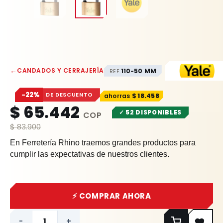
←
CANDADOS Y CERRAJERÍA
110-50 MM
REF.
−22%
DE DESCUENTO
$
18.458
$
65.442
✓ 52 DISPONIBLES
$
83.900
En Ferretería Rhino traemos grandes productos para
cumplir las expectativas de nuestros clientes.
⚡ COMPRAR AHORA
-
+