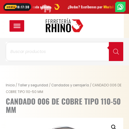
Ir
ovedades cada semana
¿Dudas? Escríbenos por
WhatsApp
Envío
GR
18:17:29
OFERTA
al
contenido
Búsqueda
de
productos
Original
Current
CANDADO
Inicio
/
Taller y seguridad
/
Candados y cerrajería
/ CANDADO 006 DE
price
price
006
COBRE TIPO 110-50 MM
was:
is:
DE
CANDADO 006 DE COBRE TIPO 110-50
$ 83.900.
$ 65.442.
COBRE
MM
TIPO
110-
50