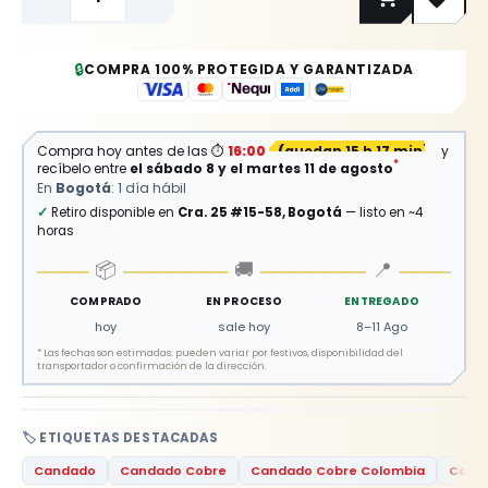
🔒
COMPRA 100% PROTEGIDA Y GARANTIZADA
Compra hoy antes de las
⏱
16:00
(
quedan 15 h 17 min
)
y
*
recíbelo entre
el sábado 8 y el martes 11 de agosto
En
Bogotá
: 1 día hábil
✓
Retiro disponible en
Cra. 25 #15-58, Bogotá
— listo en ~4
horas
📦
🚚
📍
COMPRADO
EN PROCESO
ENTREGADO
hoy
sale hoy
8–11 Ago
*
Las fechas son estimadas: pueden variar por festivos, disponibilidad del
transportador o confirmación de la dirección.
🏷️ ETIQUETAS DESTACADAS
Candado
Candado Cobre
Candado Cobre Colombia
Canda