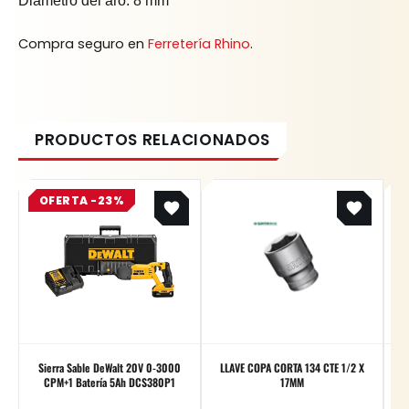
Diámetro del aro: 8 mm
Compra seguro en
Ferretería Rhino
.
Original
Current
OFERTA -23%
price
price
was:
is:
$ 2.355.100.
$ 1.813.427.
Sierra Sable DeWalt 20V 0-3000
LLAVE COPA CORTA 134 CTE 1/2 X
CPM+1 Batería 5Ah DCS380P1
17MM