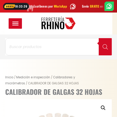
Ir
¿Dudas? Escríbenos por
WhatsApp
Envío
GRATIS
en Bogotá
En
18:33:25
OFERTA
al
contenido
Búsqueda
de
productos
CALIBRADOR
Inicio
/
Medición e inspección
/
Calibradores y
DE
micrómetros
/ CALIBRADOR DE GALGAS 32 HOJAS
GALGAS
CALIBRADOR DE GALGAS 32 HOJAS
32
HOJAS
cantidad