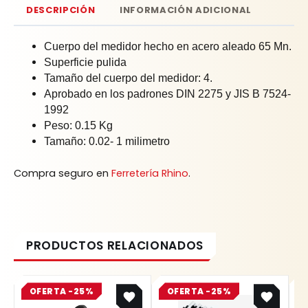
DESCRIPCIÓN
INFORMACIÓN ADICIONAL
Cuerpo del medidor hecho en acero aleado 65 Mn.
Superficie pulida
Tamaño del cuerpo del medidor: 4.
Aprobado en los padrones DIN 2275 y JIS B 7524-
1992
Peso: 0.15 Kg
Tamaño: 0.02- 1 milimetro
Compra seguro en
Ferretería Rhino
.
Original
Current
Original
Current
OFERTA -25%
price
price
OFERTA -25%
price
price
was:
is:
was:
is: