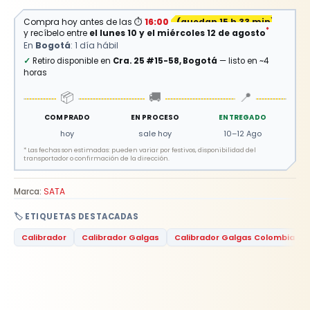
Compra hoy antes de las
⏱
16:00
(
quedan 15 h 33 min
)
*
y recíbelo entre
el lunes 10 y el miércoles 12 de agosto
En
Bogotá
: 1 día hábil
✓
Retiro disponible en
Cra. 25 #15-58, Bogotá
— listo en ~4
horas
📦
🚚
📍
COMPRADO
EN PROCESO
ENTREGADO
hoy
sale hoy
10–12 Ago
*
Las fechas son estimadas: pueden variar por festivos, disponibilidad del
transportador o confirmación de la dirección.
Marca:
SATA
🏷️ ETIQUETAS DESTACADAS
Calibrador
Calibrador Galgas
Calibrador Galgas Colombia