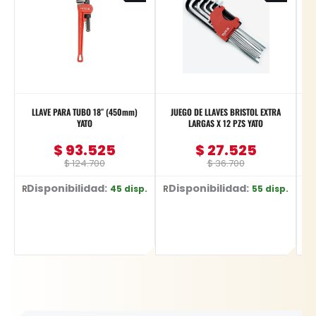
$ 124.700.
$ 93.525.
$ 36.700.
$ 27.525.
LLAVE PARA TUBO 18″ (450mm)
JUEGO DE LLAVES BRISTOL EXTRA
YATO
LARGAS X 12 PZS YATO
$
93.525
$
27.525
$
124.700
$
36.700
Disponibilidad:
Disponibilidad:
D
45 disp.
55 disp.
Ref: YT-2491
Ref: YT-5836
Ref: YT-217