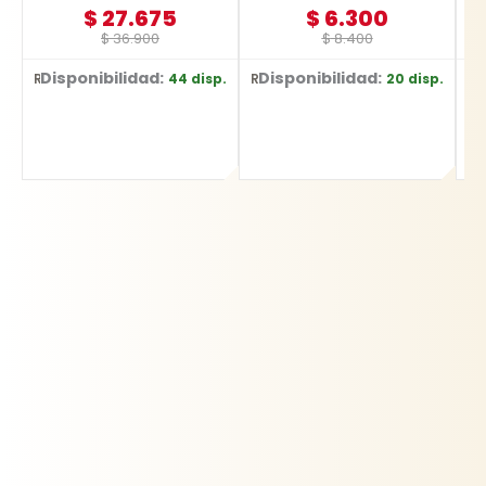
$
27.675
$
6.300
$
36.900
$
8.400
Disponibilidad:
Disponibilidad:
44 disp.
20 disp.
Ref: YT-2487
Ref: YT-3740
Ref: E-0344