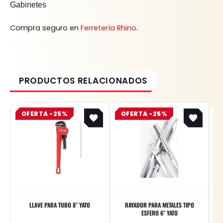
Gabinetes
Compra seguro en
Ferretería Rhino
.
Original
Current
Original
Current
OFERTA -25%
price
price
OFERTA -25%
price
price
was:
is:
was:
is:
$ 36.900.
$ 27.675.
$ 8.400.
$ 6.300.
LLAVE PARA TUBO 8″ YATO
RAYADOR PARA METALES TIPO
ESFERO 6″ YATO