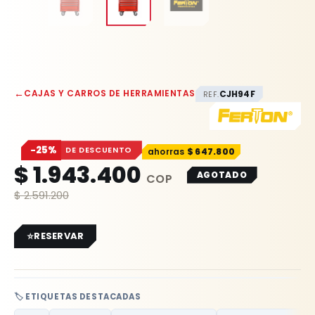
←
CAJAS Y CARROS DE HERRAMIENTAS
CJH94F
REF.
−25%
DE DESCUENTO
$
647.800
$
1.943.400
AGOTADO
$
2.591.200
RESERVAR
🏷️ ETIQUETAS DESTACADAS