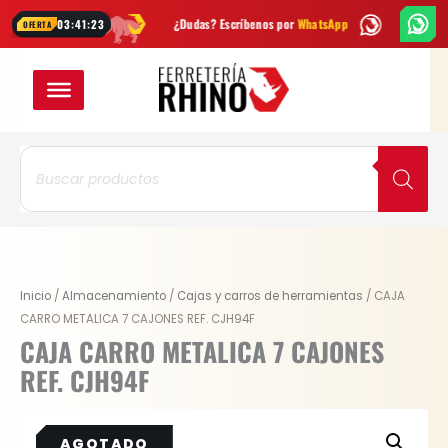
Ir
s cada semana
¿Dudas? Escríbenos por
WhatsApp
Envío
GRATIS
en 
03:41:22
OFERTA
al
contenido
Búsqueda
de
productos
Original
Current
Inicio
/
Almacenamiento
/
Cajas y carros de herramientas
/ CAJA
price
price
CARRO METALICA 7 CAJONES REF. CJH94F
was:
is:
CAJA CARRO METALICA 7 CAJONES
$ 2.591.200.
$ 1.943.400.
REF. CJH94F