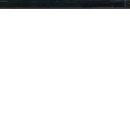
Nuestra empresa
Política de Tratamiento de Datos Personales
Términos y condiciones de uso
Cambios y devoluciones
Sobre nosotros
FERRETERÍA RHINO
L-V: 8:00 a.m. - 5:00 p.m.
Sáb: 9:00 am - 2:00 pm
Cra 25 No. 15-58 Paloquemao, Bogotá D.C.
601 5185040 Línea telefónica
marketing@rhino.com.co