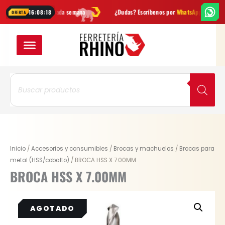
Ir
vedades cada semana
¿Dudas? Escríbenos por
WhatsApp
Envío
GRA
16:08:18
OFERTA
al
contenido
Búsqueda
de
productos
Inicio
/
Accesorios y consumibles
/
Brocas y machuelos
/
Brocas para
metal (HSS/cobalto)
/ BROCA HSS X 7.00MM
BROCA HSS X 7.00MM