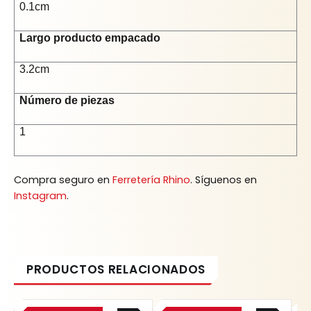
0.1cm
Largo producto empacado
3.2cm
Número de piezas
1
Compra seguro en
Ferretería Rhino
. Síguenos en
Instagram
.
Original
Current
Original
Current