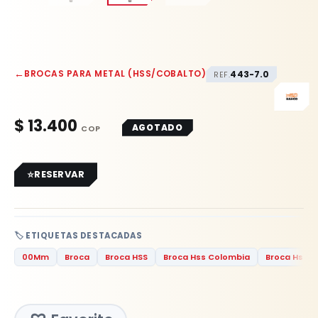
←
BROCAS PARA METAL (HSS/COBALTO)
443-7.0
REF.
$
13.400
AGOTADO
RESERVAR
🏷️ ETIQUETAS DESTACADAS
00Mm
Broca
Broca HSS
Broca Hss Colombia
Broca Hss F