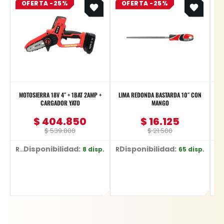
OFERTA -25%
price
price
OFERTA -25%
price
price
was:
is:
was:
is:
$ 539.800.
$ 404.850.
$ 21.500.
$ 16.125.
MOTOSIERRA 18V 4″ + 1BAT 2AMP +
LIMA REDONDA BASTARDA 10″ CON
CARGADOR YATO
MANGO
$
404.850
$
16.125
$
539.800
$
21.500
Disponibilidad:
Disponibilidad:
8 disp.
65 disp.
Ref: YT-828135
Ref: YT-6227
Ref: 183