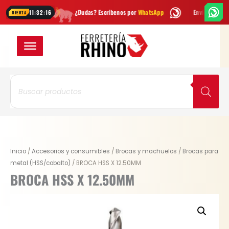
Ir
ana
¿Dudas? Escríbenos por
WhatsApp
Envío
GRATIS
en Bogotá
11:32:16
OFERTA
al
contenido
Búsqueda
de
productos
BROCA
Inicio
/
Accesorios y consumibles
/
Brocas y machuelos
/
Brocas para
HSS
metal (HSS/cobalto)
/ BROCA HSS X 12.50MM
X
BROCA HSS X 12.50MM
12.50MM
cantidad