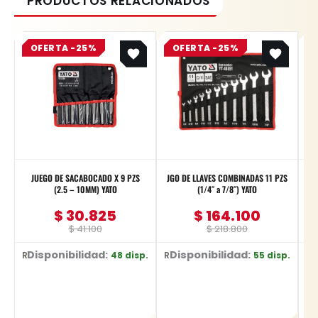
Original
Current
Original
Current
OFERTA -25%
price
price
OFERTA -25%
price
price
was:
is:
was:
is:
$ 41.100.
$ 30.825.
$ 218.800.
$ 164.100.
JUEGO DE SACABOCADO X 9 PZS
JGO DE LLAVES COMBINADAS 11 PZS
(2.5 – 10MM) YATO
(1/4″ a 7/8″) YATO
$
30.825
$
164.100
$
41.100
$
218.800
Disponibilidad:
Disponibilidad:
Di
48 disp.
55 disp.
Ref: YT-3590
Ref: YT-48851
Re