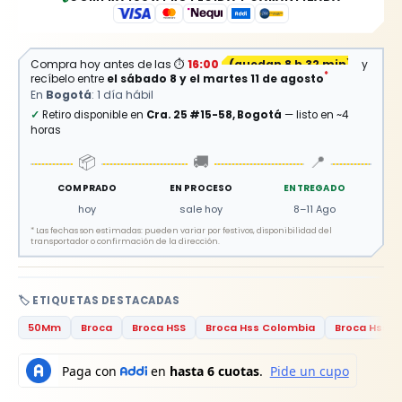
Compra hoy antes de las
⏱
16:00
(
quedan 8 h 32 min
)
y
*
recíbelo entre
el sábado 8 y el martes 11 de agosto
En
Bogotá
: 1 día hábil
✓
Retiro disponible en
Cra. 25 #15-58, Bogotá
— listo en ~4
horas
📦
🚚
📍
COMPRADO
EN PROCESO
ENTREGADO
hoy
sale hoy
8–11 Ago
*
Las fechas son estimadas: pueden variar por festivos, disponibilidad del
transportador o confirmación de la dirección.
🏷️ ETIQUETAS DESTACADAS
50Mm
Broca
Broca HSS
Broca Hss Colombia
Broca Hss F