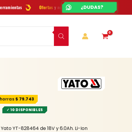
¿CHATEAMOS?
¿DUDAS?
Ofertas
y novedades cada semana
¿Dudas? Escríbenos por
Wha
$
79.743
✓ 10 DISPONIBLES
 Yato YT-828464 de 18V y 6.0Ah. Li-Ion