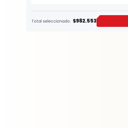
$982.553
Total seleccionado: