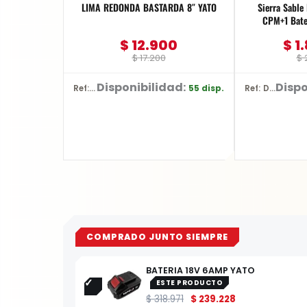
LIMA REDONDA BASTARDA 8″ YATO
Sierra Sabl
CPM+1 Bate
$
12.900
$
1.
$
17.200
$
2
Disponibilidad:
Dispo
55 disp.
Ref: YT-62269
Ref: DCS380P1
COMPRADO JUNTO SIEMPRE
BATERIA 18V 6AMP YATO
ESTE PRODUCTO
$
318.971
$
239.228