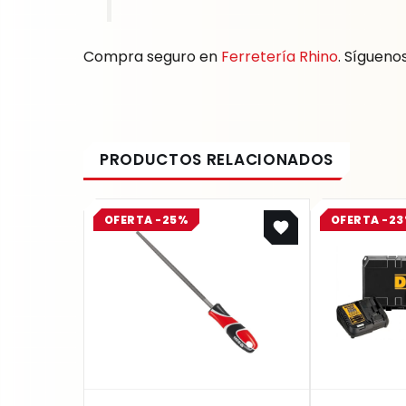
Compra seguro en
Ferretería Rhino
. Sígueno
Original
Current
OFERTA -25%
OFERTA -2
price
price
was:
is:
$ 17.200.
$ 12.900.