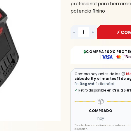
profesional para herramie
potencia Rhino
-
+
⚡ CO
🔒
COMPRA 100% PROTE
Compra hoy antes de las
⏱
16
sábado 8 y el martes 11 de a
En
Bogotá
: 1 día hábil
✓
Retiro disponible en
Cra. 25 #
📦
COMPRADO
hoy
*
Las fechas son estimadas: pueden variar 
dirección.