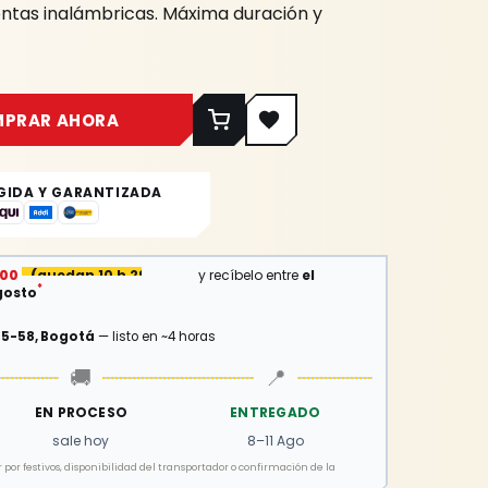
ntas inalámbricas. Máxima duración y
MPRAR AHORA
GIDA Y GARANTIZADA
:00
(
quedan 10 h 29 min
)
y recíbelo entre
el
*
gosto
15-58, Bogotá
— listo en ~4 horas
🚚
📍
EN PROCESO
ENTREGADO
sale hoy
8–11 Ago
por festivos, disponibilidad del transportador o confirmación de la