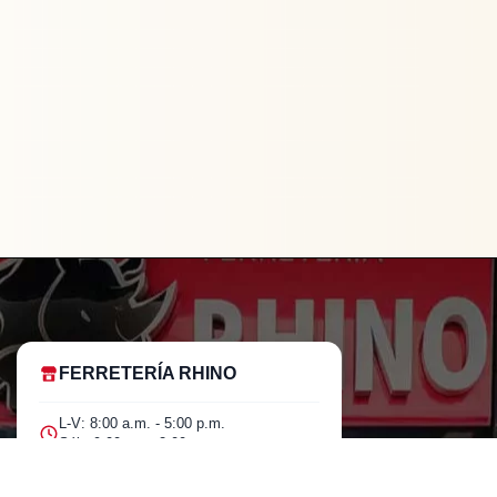
FERRETERÍA RHINO
L-V: 8:00 a.m. - 5:00 p.m.
Sáb: 9:00 am - 2:00 pm
BATERIA
18V
Cra 25 No. 15-58 Paloquemao, Bogotá