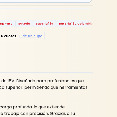
mp Yato
Bateria
Bateria 18V
Bateria 18V Colombia
Bateria 18V
 de 18V. Diseñada para profesionales que
ica superior, permitiendo que herramientas
carga profunda, lo que extiende
de trabajo con precisión. Gracias a su