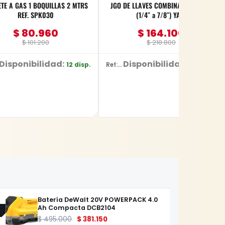
TE A GAS 1 BOQUILLAS 2 MTRS
JGO DE LLAVES COMBINADAS 11 PZS
REF. SPK030
(1/4″ a 7/8″) YATO
$
80.960
$
164.100
$
101.200
$
218.800
Disponibilidad:
Disponibilidad:
12 disp.
55 disp.
Ref: YT-48851
Batería DeWalt 20V POWERPACK 4.0
Ah Compacta DCB2104
$
495.000
$
381.150