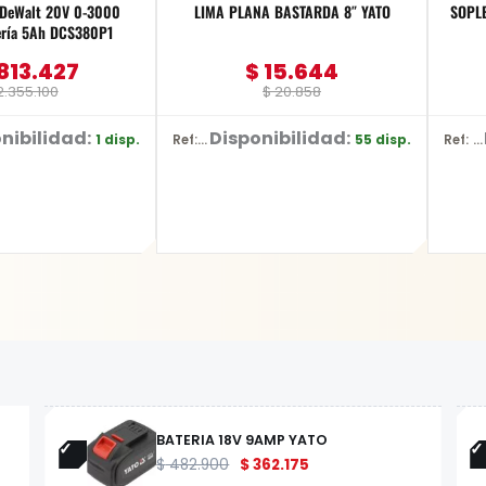
e DeWalt 20V 0-3000
LIMA PLANA BASTARDA 8″ YATO
SOPLE
ría 5Ah DCS380P1
813.427
$
15.644
.355.100
$
20.858
nibilidad:
Disponibilidad:
1 disp.
55 disp.
Ref: YT-62229
Ref: SPK030
BATERIA 18V 9AMP YATO
$
482.900
$
362.175