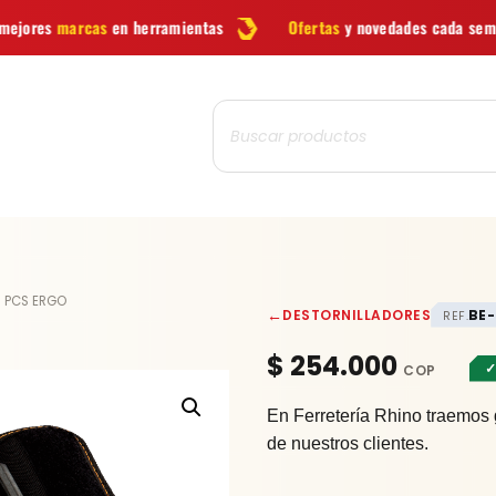
herramientas
Ofertas
y novedades cada semana
¿Dudas
Búsqueda
de
productos
BAHCO
 PCS ERGO
←
DESTORNILLADORES
BE-
REF.
6
PCS
$
254.000
✓
ERGO
cantidad
En Ferretería Rhino traemos 
de nuestros clientes.