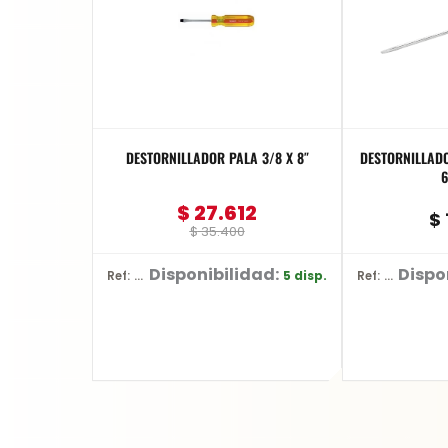
DESTORNILLADOR PALA 3/8 X 8″
DESTORNILLADOR PAL
6
$
27.612
$
$
35.400
Disponibilidad:
Dispo
5 disp.
Ref: 69123B
Ref: 613-4-125