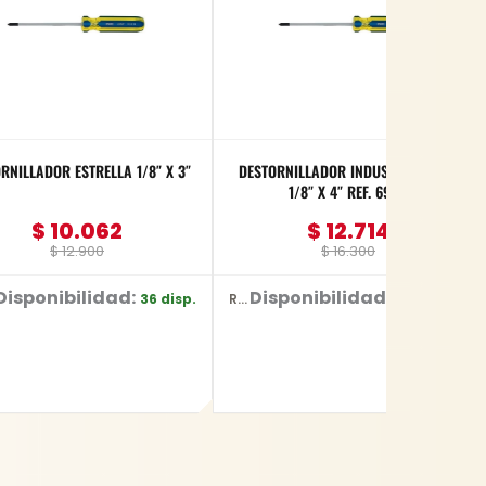
RNILLADOR ESTRELLA 1/8″ X 3″
DESTORNILLADOR INDUST. ESTRELLA
1/8″ X 4″ REF. 69177
$
10.062
$
12.714
$
12.900
$
16.300
Disponibilidad:
Disponibilidad:
36 disp.
+100 disp.
Ref: 69177 - 1/8" X 4"