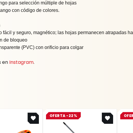
ngo para selección múltiple de hojas
 mango con código de colores.
m
 fácil y seguro, magnético; las hojas permanecen atrapadas has
ión de bloqueo
ansparente (PVC) con orificio para colgar
s en
Instagram
.
Original
Current
OFERTA -22%
OFE
price
price
was:
is:
$ 22.300.
$ 17.394.