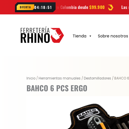
Ir
o gratis a todo Colombia desde
$99.900
Las mejores
marcas
en 
04:18:50
OFERTA
al
contenido
Tienda
Sobre nosotros
Inicio
/
Herramientas manuales
/
Destornilladores
/ BAHCO 6
BAHCO 6 PCS ERGO