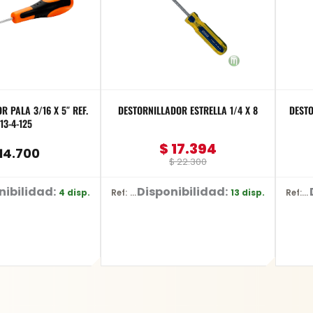
A 3/16 X 5″ REF.
DESTORNILLADOR ESTRELLA 1/4 X 8
DESTO
13-4-125
$
17.394
14.700
$
22.300
nibilidad:
Disponibilidad:
4 disp.
13 disp.
Ref: 69146B
Ref: 69138