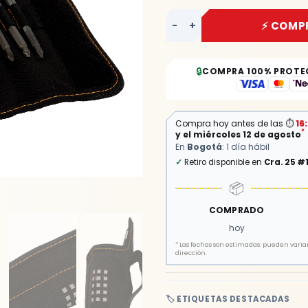
-
+
⚡ COMP
🔒
COMPRA 100% PROTE
Compra hoy antes de las
⏱
16
*
y el miércoles 12 de agosto
En
Bogotá
: 1 día hábil
✓
Retiro disponible en
Cra. 25 #
📦
COMPRADO
hoy
*
Las fechas son estimadas: pueden variar 
dirección.
🏷️ ETIQUETAS DESTACADAS