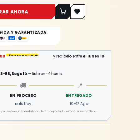
RAR AHORA
GIDA Y GARANTIZADA
:00
(
quedan 1 h 19 min
)
y recíbelo entre
el lunes 10
15-58, Bogotá
— listo en ~4 horas
🚚
📍
EN PROCESO
ENTREGADO
sale hoy
10–12 Ago
por festivos, disponibilidad del transportador o confirmación de la