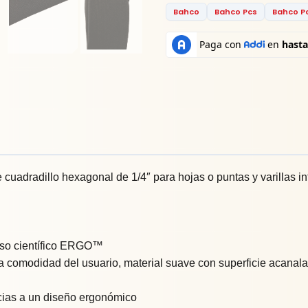
Bahco
Bahco Pcs
Bahco P
adradillo hexagonal de 1/4″ para hojas o puntas y varillas i
ceso científico ERGO™
comodidad del usuario, material suave con superficie acanala
cias a un diseño ergonómico