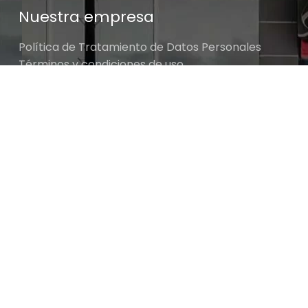
Nuestra empresa
Política de Tratamiento de Datos Personales
Términos y condiciones de uso
Cambios y devoluciones
$
254.000
Sobre nosotros
BAHCO 6 PCS ERGO
✓ 1 DISPONIBLE