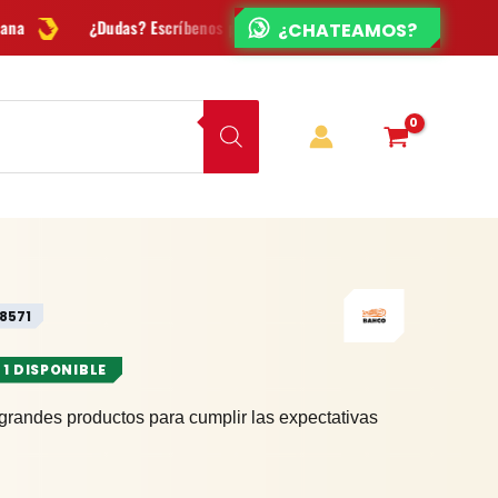
¿CHATEAMOS?
? Escríbenos por
WhatsApp
Envío
GRATIS
en Bogotá
Env
8571
 1 DISPONIBLE
grandes productos para cumplir las expectativas