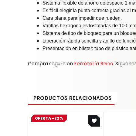
Sistema flexible de ahorro de espacio 1 ma
Es fácil elegir la punta correcta gracias al
Cara plana para impedir que rueden.
Varillas hexagonales fosfatadas de 100 m
Sistema de tipo de bloqueo para un bloqueo
Liberación rápida sencilla y anillo de func
Presentación en blíster: tubo de plástico tr
Compra seguro en
Ferretería Rhino
. Sígueno
Original
Current
OFERTA -22%
price
price
was:
is:
$ 35.400.
$ 27.612.