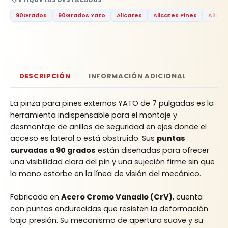
🏷️ ETIQUETAS DESTACADAS
90Grados
90Grados Yato
Alicates
Alicates Pines
Alicat
DESCRIPCIÓN
INFORMACIÓN ADICIONAL
La pinza para pines externos YATO de 7 pulgadas es la
herramienta indispensable para el montaje y
desmontaje de anillos de seguridad en ejes donde el
acceso es lateral o está obstruido. Sus
puntas
curvadas a 90 grados
están diseñadas para ofrecer
una visibilidad clara del pin y una sujeción firme sin que
la mano estorbe en la línea de visión del mecánico.
Fabricada en
Acero Cromo Vanadio (CrV)
, cuenta
con puntas endurecidas que resisten la deformación
bajo presión. Su mecanismo de apertura suave y su