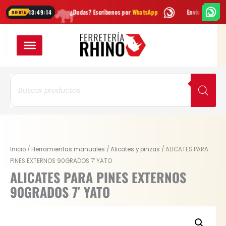
Ir
ana
¿Dudas? Escríbenos por
WhatsApp
Envío
GRATIS
en Bogotá
13:49:14
OFERTA
al
contenido
Búsqueda
de
productos
Original
Current
ALICATES
Inicio
/
Herramientas manuales
/
Alicates y pinzas
/ ALICATES PARA
price
price
PARA
PINES EXTERNOS 90GRADOS 7′ YATO
was:
is:
PINES
ALICATES PARA PINES EXTERNOS
$ 31.300.
$ 23.475.
EXTERNOS
90GRADOS 7′ YATO
90GRADOS
7'
YATO