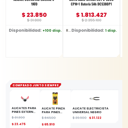
YATO
CPM+1 Batería 5Ah DCS380P1
$
23.850
$
1.813.427
$
31.800
$
2.355.100
Disponibilidad:
Disponibilidad:
D
+100 disp.
1 disp.
Ref: YT-2036
Ref: DCS380P1
Ref: D-2651
COMPRADO JUNTO SIEMPRE
ALICATES PARA
ALICATE PINZA
ALICATE ELECTRICISTA
PINES EXTERNOS
PARA PINES
UNIVERSAL NEGRO
90GRADOS 7'
INTERCAMBIABLE
$
31.300
$
84.500
$
39.900
$
31.122
YATO
ESTE
$
23.475
$
65.910
PRODUCTO