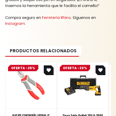
traemos la herramienta que le facilita el camello!”
Compra seguro en
Ferretería Rhino
. Síguenos en
Instagram
.
Original
Current
Original
Current
OFERTA -25%
price
price
OFERTA -23%
price
price
was:
is:
was:
is:
$ 31.800.
$ 23.850.
$ 2.355.100.
$ 1.813.427.
ALICATE CORTAFRÍO LATERAL 6″
Sierra Sable DeWalt 20V 0-3000
GR