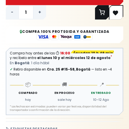
-
+
🔒
COMPRA 100% PROTEGIDA Y GARANTIZADA
Compra hoy antes de las
⏱
16:00
(
quedan 10 h 49 min
)
*
y recíbelo entre
el lunes 10 y el miércoles 12 de agosto
En
Bogotá
: 1 día hábil
✓
Retiro disponible en
Cra. 25 #15-58, Bogotá
— listo en ~4
horas
📦
🚚
📍
COMPRADO
EN PROCESO
ENTREGADO
hoy
sale hoy
10–12 Ago
*
Las fechas son estimadas: pueden variar por festivos, disponibilidad del
transportador o confirmación de la dirección.