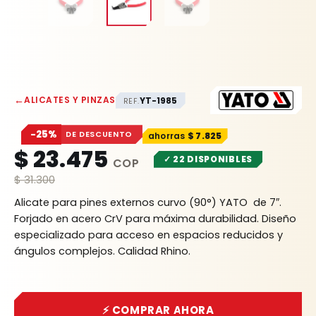
←
ALICATES Y PINZAS
YT-1985
REF.
−25%
DE DESCUENTO
$
7.825
$
23.475
✓ 22 DISPONIBLES
$
31.300
Alicate para pines externos curvo (90°) YATO de 7″.
Forjado en acero CrV para máxima durabilidad. Diseño
especializado para acceso en espacios reducidos y
ángulos complejos. Calidad Rhino.
⚡ COMPRAR AHORA