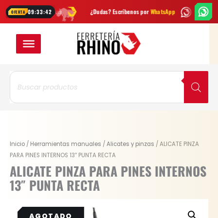
Ir
es cada semana
¿Dudas? Escríbenos por
WhatsApp
Envío
GRATIS
en
09:33:42
OFERTA
al
contenido
Búsqueda
de
productos
Inicio
/
Herramientas manuales
/
Alicates y pinzas
/ ALICATE PINZA
PARA PINES INTERNOS 13″ PUNTA RECTA
ALICATE PINZA PARA PINES INTERNOS
13″ PUNTA RECTA