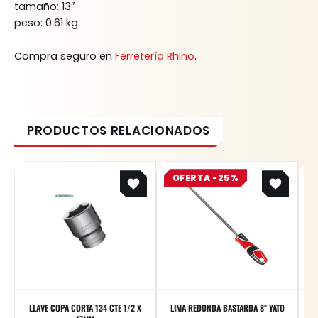
tamaño: 13″
peso: 0.61 kg
Compra seguro en
Ferretería Rhino
.
Original
Current
OFERTA -25%
price
price
was:
is:
$ 17.200.
$ 12.900.
LLAVE COPA CORTA 134 CTE 1/2 X
LIMA REDONDA BASTARDA 8″ YATO