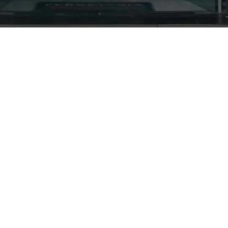
Nuestra empresa
Política de Tratamiento de Datos Personales
Términos y condiciones de uso
Cambios y devoluciones
Sobre nosotros
FERRETERÍA RHINO
L-V: 8:00 a.m. - 5:00 p.m.
Sáb: 9:00 am - 2:00 pm
Cra 25 No. 15-58 Paloquemao, Bogotá D.C.
601 5185040 Línea telefónica
marketing@rhino.com.co