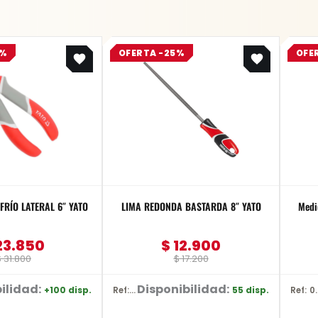
Original
Current
Original
Current
5%
OFERTA -25%
OFE
price
price
price
price
was:
is:
was:
is:
$ 31.800.
$ 23.850.
$ 17.200.
$ 12.900.
FRÍO LATERAL 6″ YATO
LIMA REDONDA BASTARDA 8″ YATO
Medi
23.850
$
12.900
$
31.800
$
17.200
ilidad:
Disponibilidad:
+100 disp.
55 disp.
Ref: YT-62269
Ref: 0601.