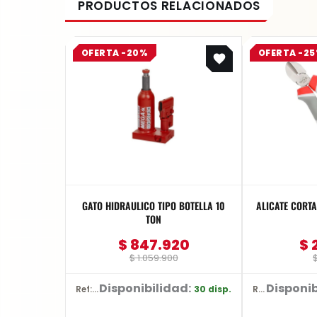
Original
Current
OFERTA -20%
OFERTA -2
price
price
was:
is:
$ 1.059.900.
$ 847.920.
GATO HIDRAULICO TIPO BOTELLA 10
ALICATE CORTA
TON
$
847.920
$
$
1.059.900
Disponibilidad:
Disponib
30 disp.
Ref: BR10
Ref: YT-2036