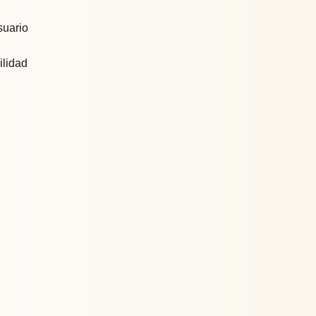
suario
ilidad