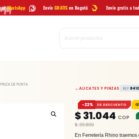
Envío
GRATIS
en Bogotá
Envío gratis a todo Colombia desde
Búsqueda
de
productos
ALICATE
 PINZA DE PUNTA
←
ALICATES Y PINZAS
8410
REF.
PINZA
DE
−22%
DE DESCUENTO
PUNTA
$
31.044
cantidad
$
39.800
En Ferretería Rhino traemos 