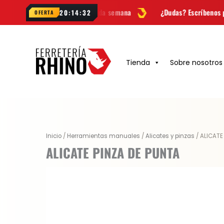
Ir
novedades cada semana
¿Dudas? Escríbenos por
WhatsApp
20:14:31
OFERTA
al
contenido
Tienda
Sobre nosotros
Original
Current
Inicio
/
Herramientas manuales
/
Alicates y pinzas
/ ALICATE
price
price
ALICATE PINZA DE PUNTA
was:
is:
$ 39.800.
$ 31.044.