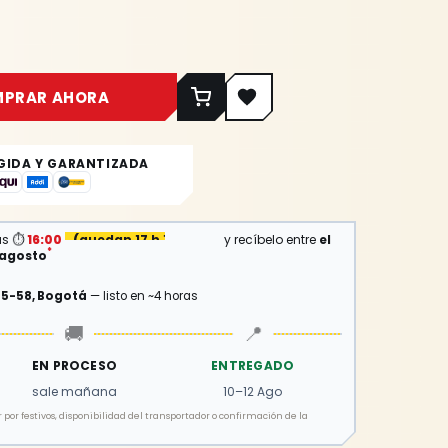
MPRAR AHORA
GIDA Y GARANTIZADA
as
⏱
16:00
(
quedan 17 h 14 min
)
y recíbelo entre
el
*
e agosto
15-58, Bogotá
— listo en ~4 horas
🚚
📍
EN PROCESO
ENTREGADO
sale mañana
10–12 Ago
por festivos, disponibilidad del transportador o confirmación de la