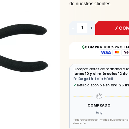
de nuestros clientes.
-
+
⚡ CO
🔒
COMPRA 100% PROTE
Compra antes de mañana a l
lunes 10 y el miércoles 12 d
En
Bogotá
: 1 día hábil
✓
Retiro disponible en
Cra. 25 #
📦
COMPRADO
hoy
*
Las fechas son estimadas: pueden variar 
dirección.