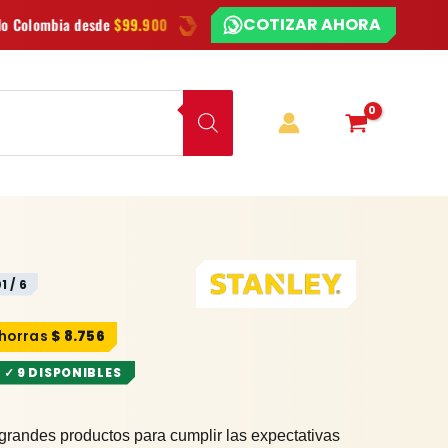
COTIZAR AHORA
¿CHATEAMOS?
$99.900
Las mejores
marcas
en herramientas
Ofertas
1 / 6
$
8.756
✓ 9 DISPONIBLES
grandes productos para cumplir las expectativas