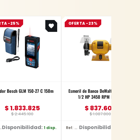
Original
Current
Original
Current
RTA -25%
OFERTA -23%
price
price
price
price
was:
is:
was:
is:
$ 2.445.100.
$ 1.833.825.
$ 1.087.800.
$ 837.606.
dor Bosch GLM 150-27 C 150m
Esmeril de Banco DeWalt 6 Pulgadas
1/2 HP 3450 RPM DW752
$
1.833.825
$
837.606
$
2.445.100
$
1.087.800
Disponibilidad:
Disponibilidad:
1 disp.
2 disp.
072.Z00-000
Ref: DW752/B3