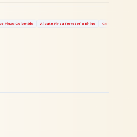
ate Pinza Colombia
Alicate Pinza Ferretería Rhino
Comprar Alicate P