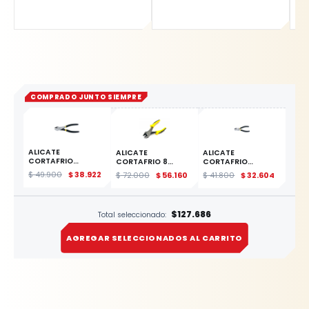
COMPRADO JUNTO SIEMPRE
ALICATE
ALICATE
ALICATE
CORTAFRIO
CORTAFRIO 8
CORTAFRIO
LATERAL 7
AMARILLO REF.
LATERAL
$
49.900
$
38.922
$
72.000
$
56.160
$
41.800
$
32.604
84622
ESTE PRODUCTO
$127.686
Total seleccionado:
AGREGAR SELECCIONADOS AL CARRITO