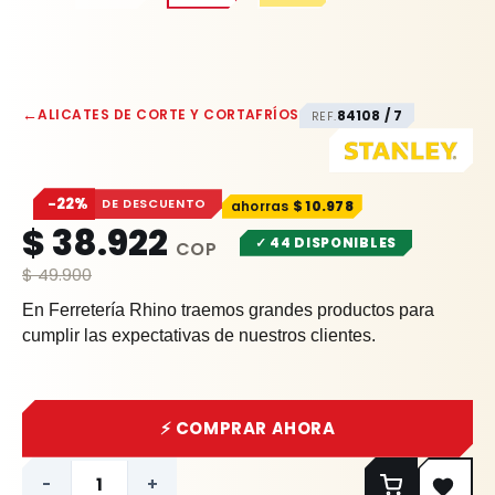
←
ALICATES DE CORTE Y CORTAFRÍOS
84108 / 7
REF.
−22%
DE DESCUENTO
$
10.978
$
38.922
✓ 44 DISPONIBLES
$
49.900
En Ferretería Rhino traemos grandes productos para
cumplir las expectativas de nuestros clientes.
⚡ COMPRAR AHORA
-
+