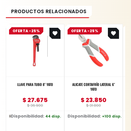
Original
Current
Original
Current
OFERTA -25%
price
price
OFERTA -25%
price
price
was:
is:
was:
is:
$ 36.900.
$ 27.675.
$ 31.800.
$ 23.850.
LLAVE PARA TUBO 8″ YATO
ALICATE CORTAFRÍO LATERAL 6″
L
YATO
$
27.675
$
23.850
$
36.900
$
31.800
Disponibilidad:
Disponibilidad:
D
44 disp.
+100 disp.
Ref: YT-2487
Ref: YT-2036
Ref: YT-622