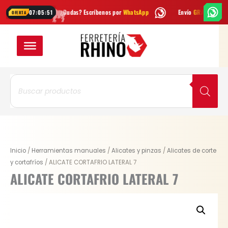
Ir
a
¿Dudas? Escríbenos por
WhatsApp
Envío
GRATIS
en Bogotá
07:05:51
OFERTA
al
contenido
Búsqueda
de
productos
Original
Current
ALICATE
Inicio
/
Herramientas manuales
/
Alicates y pinzas
/
Alicates de corte
price
price
CORTAFRIO
y cortafríos
/ ALICATE CORTAFRIO LATERAL 7
was:
is:
LATERAL
ALICATE CORTAFRIO LATERAL 7
$ 49.900.
$ 38.922.
7
cantidad