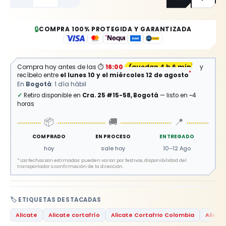
🔒
COMPRA 100% PROTEGIDA Y GARANTIZADA
Compra hoy antes de las
⏱
16:00
(
quedan 4 h 6 min
)
y
*
recíbelo entre
el lunes 10 y el miércoles 12 de agosto
En
Bogotá
: 1 día hábil
✓
Retiro disponible en
Cra. 25 #15-58, Bogotá
— listo en ~4
horas
📦
🚚
📍
COMPRADO
EN PROCESO
ENTREGADO
hoy
sale hoy
10–12 Ago
*
Las fechas son estimadas: pueden variar por festivos, disponibilidad del
transportador o confirmación de la dirección.
🏷️ ETIQUETAS DESTACADAS
Alicate
Alicate cortafrío
Alicate Cortafrio Colombia
Alicat