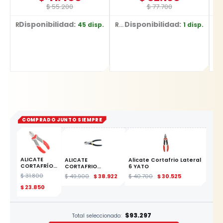
$
55.200
$
77.700
Disponibilidad:
Disponibilidad:
45 disp.
1 disp.
Ref: YT-0731
Ref: 1837
Ref: DW752/B
COMPRADO JUNTO SIEMPRE
ALICATE
ALICATE
Alicate Cortafrio Lateral
CORTAFRÍO
CORTAFRIO
6 YATO
LATERAL 6"
LATERAL 7
$
31.800
$
49.900
$
38.922
$
40.700
$
30.525
YATO
ESTE
$
23.850
PRODUCTO
$93.297
Total seleccionado: