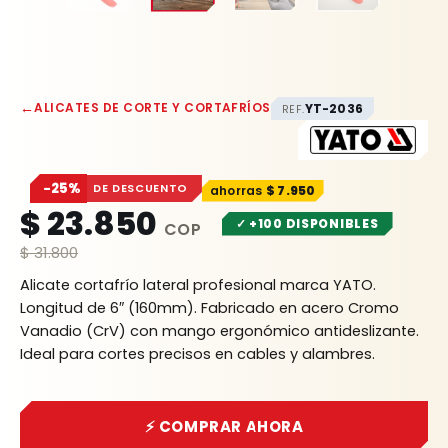
←
ALICATES DE CORTE Y CORTAFRÍOS
YT-2036
REF.
−25%
DE DESCUENTO
$
7.950
$
23.850
✓ +100 DISPONIBLES
$
31.800
Alicate cortafrío lateral profesional marca YATO.
Longitud de 6″ (160mm). Fabricado en acero Cromo
Vanadio (CrV) con mango ergonómico antideslizante.
Ideal para cortes precisos en cables y alambres.
⚡ COMPRAR AHORA