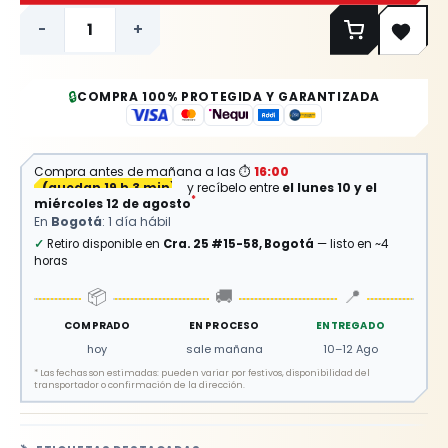
-
+
🔒
COMPRA 100% PROTEGIDA Y GARANTIZADA
Compra antes de mañana a las
⏱
16:00
(
quedan 19 h 3 min
)
y recíbelo entre
el lunes 10 y el
*
miércoles 12 de agosto
En
Bogotá
: 1 día hábil
✓
Retiro disponible en
Cra. 25 #15-58, Bogotá
— listo en ~4
horas
📦
🚚
📍
COMPRADO
EN PROCESO
ENTREGADO
hoy
sale mañana
10–12 Ago
*
Las fechas son estimadas: pueden variar por festivos, disponibilidad del
transportador o confirmación de la dirección.