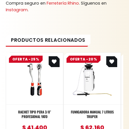
Compra seguro en
Ferretería Rhino
. Síguenos en
Instagram
.
Original
Current
Original
Current
OFERTA -25%
price
price
OFERTA -20%
price
price
was:
is:
was:
is:
$ 55.200.
$ 41.400.
$ 77.700.
$ 62.160.
RACHET TIPO PERA 3/8″
FUMIGADORA MANUAL 7 LITROS
PROFESIONAL YATO
TRUPER
Pu
$
41.400
$
62.160