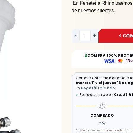
En Ferretería Rhino traemos
de nuestros clientes.
-
+
⚡ CO
🔒
COMPRA 100% PROTE
Compra antes de mañana a l
martes 11 y el jueves 13 de a
En
Bogotá
: 1 día hábil
✓
Retiro disponible en
Cra. 25 #
📦
COMPRADO
hoy
*
Las fechas son estimadas: pueden variar 