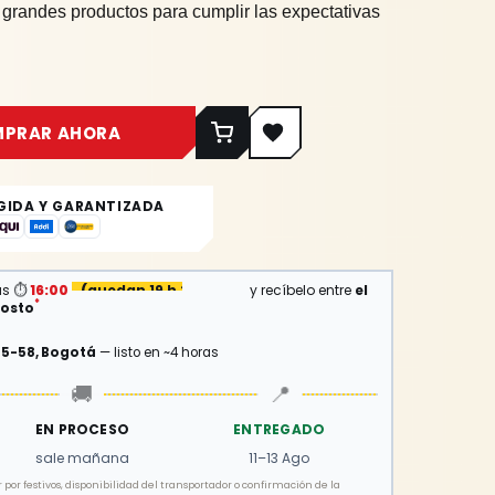
 grandes productos para cumplir las expectativas
MPRAR AHORA
GIDA Y GARANTIZADA
⏱
as
16:00
(
quedan 19 h 22 min
)
y recíbelo entre
el
*
gosto
15-58, Bogotá
— listo en ~4 horas
🚚
📍
EN PROCESO
ENTREGADO
sale mañana
11–13 Ago
por festivos, disponibilidad del transportador o confirmación de la