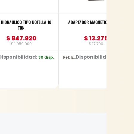
RAULICO TIPO BOTELLA 10
ADAPTADOR MAGNETICO MAKITA
TON
$
847.920
$
13.275
$
1.059.900
$
17.700
Disponibilidad:
Disponibilidad:
30 disp.
2 disp.
Ref: E-03442