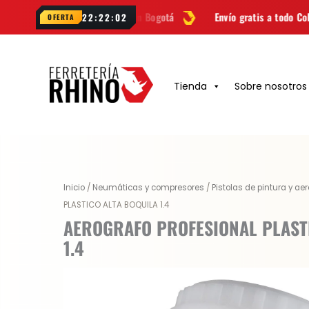
Ir
ío
GRATIS
en Bogotá
Envío gratis a todo Colombia desde
$99.90
22:22:01
OFERTA
al
contenido
Tienda
Sobre nosotros
Original
Current
Inicio
/
Neumáticas y compresores
/
Pistolas de pintura y ae
price
price
PLASTICO ALTA BOQUILA 1.4
was:
is:
AEROGRAFO PROFESIONAL PLAST
$ 599.800.
$ 479.840.
1.4