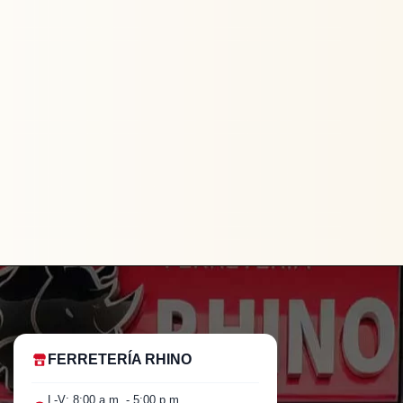
FERRETERÍA RHINO
L-V: 8:00 a.m. - 5:00 p.m.