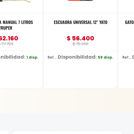
 MANUAL 7 LITROS
ESCUADRA UNIVERSAL 12″ YATO
GATO HID
TRUPER
62.160
$
56.400
$
77.700
$
75.200
nibilidad:
Disponibilidad:
1 disp.
59 disp.
Ref: YT-70772
Ref: BR10