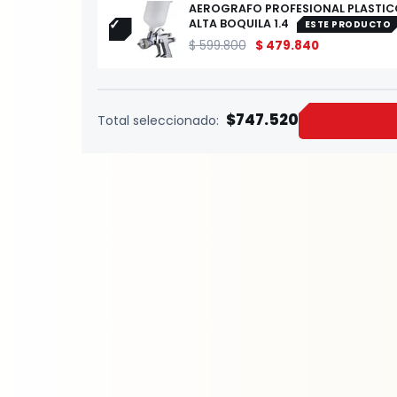
AEROGRAFO PROFESIONAL PLASTIC
ALTA BOQUILA 1.4
ESTE PRODUCTO
$
599.800
$
479.840
$747.520
Total seleccionado: