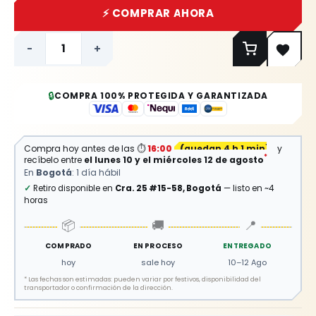
⚡ COMPRAR AHORA
-
+
🔒
COMPRA 100% PROTEGIDA Y GARANTIZADA
Compra hoy antes de las
⏱
16:00
(
quedan 4 h 1 min
)
y
*
recíbelo entre
el lunes 10 y el miércoles 12 de agosto
En
Bogotá
: 1 día hábil
✓
Retiro disponible en
Cra. 25 #15-58, Bogotá
— listo en ~4
horas
📦
🚚
📍
COMPRADO
EN PROCESO
ENTREGADO
hoy
sale hoy
10–12 Ago
*
Las fechas son estimadas: pueden variar por festivos, disponibilidad del
transportador o confirmación de la dirección.