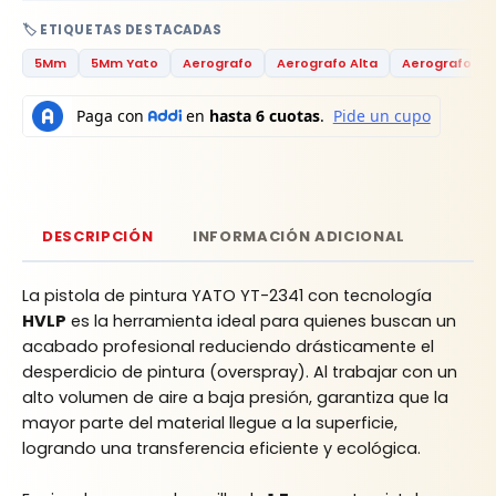
🏷️ ETIQUETAS DESTACADAS
5Mm
5Mm Yato
Aerografo
Aerografo Alta
Aerografo Al
DESCRIPCIÓN
INFORMACIÓN ADICIONAL
La pistola de pintura YATO YT-2341 con tecnología
HVLP
es la herramienta ideal para quienes buscan un
acabado profesional reduciendo drásticamente el
desperdicio de pintura (overspray). Al trabajar con un
alto volumen de aire a baja presión, garantiza que la
mayor parte del material llegue a la superficie,
logrando una transferencia eficiente y ecológica.