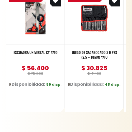
was:
is:
was:
is:
$ 75.200.
$ 56.400.
$ 41.100.
$ 30.825.
ESCUADRA UNIVERSAL 12″ YATO
JUEGO DE SACABOCADO X 9 PZS
(2.5 – 10MM) YATO
$
56.400
$
30.825
$
75.200
$
41.100
Disponibilidad:
Disponibilidad:
59 disp.
48 disp.
Ref: YT-70772
Ref: YT-3590
Ref: 183