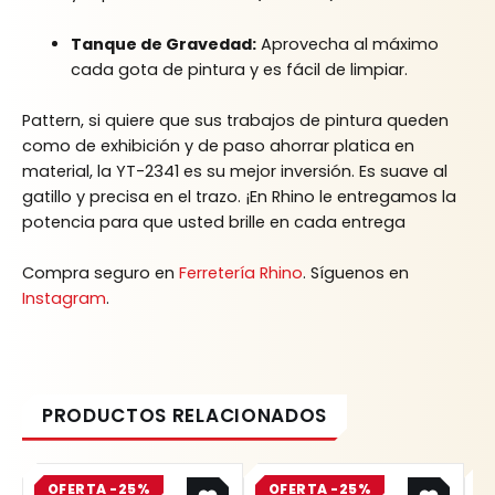
Tanque de Gravedad:
Aprovecha al máximo
cada gota de pintura y es fácil de limpiar.
Pattern, si quiere que sus trabajos de pintura queden
como de exhibición y de paso ahorrar platica en
material, la YT-2341 es su mejor inversión. Es suave al
gatillo y precisa en el trazo. ¡En Rhino le entregamos la
potencia para que usted brille en cada entrega
Compra seguro en
Ferretería Rhino
. Síguenos en
Instagram
.
Original
Current
Original
Current
OFERTA -25%
price
price
OFERTA -25%
price
price