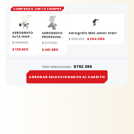
COMPRADO JUNTO SIEMPRE
AEROGRAFO
AEROGRAFO
Aerografo Mini Junior Start
ALTA HVLP
PROFESIONAL
$
255.100
$
204.080
600ML
PLASTICO
$
168.800
$
577.100
BOQUILLA
ALTA
1,5MM YATO
BOQUILA 1.8
$
126.600
$
461.680
ESTE
PRODUCTO
$792.360
Total seleccionado:
AGREGAR SELECCIONADOS AL CARRITO