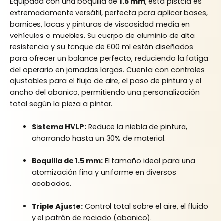
Equipada con una boquilla de
1.5 mm
, esta pistola es
extremadamente versátil, perfecta para aplicar bases,
barnices, lacas y pinturas de viscosidad media en
vehículos o muebles. Su cuerpo de aluminio de alta
resistencia y su tanque de 600 ml están diseñados
para ofrecer un balance perfecto, reduciendo la fatiga
del operario en jornadas largas. Cuenta con controles
ajustables para el flujo de aire, el paso de pintura y el
ancho del abanico, permitiendo una personalización
total según la pieza a pintar.
Sistema HVLP:
Reduce la niebla de pintura,
ahorrando hasta un 30% de material.
Boquilla de 1.5 mm:
El tamaño ideal para una
atomización fina y uniforme en diversos
acabados.
Triple Ajuste:
Control total sobre el aire, el fluido
y el patrón de rociado (abanico).