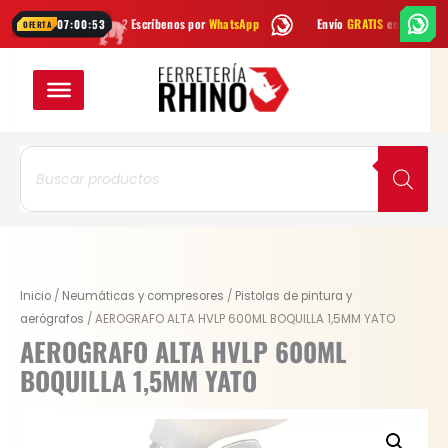
Ir
¿Dudas? Escríbenos por
WhatsApp
Envío
GRATIS
en Bogotá
Envío
07:00:52
OFERTA
al
contenido
Búsqueda
de
productos
Original
Current
AEROGRAFO
Inicio
/
Neumáticas y compresores
/
Pistolas de pintura y
price
price
ALTA
aerógrafos
/ AEROGRAFO ALTA HVLP 600ML BOQUILLA 1,5MM YATO
was:
is:
HVLP
AEROGRAFO ALTA HVLP 600ML
$ 168.800.
$ 126.600.
600ML
BOQUILLA 1,5MM YATO
BOQUILLA
1,5MM
YATO