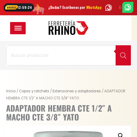
Ir
semana
¿Dudas? Escríbenos por
WhatsApp
Envío
GRATIS
en Bogotá
12:59:23
OFERTA
al
contenido
Búsqueda
de
productos
Original
Current
ADAPTADOR
Inicio
/
Copas y ratchets
/
Extensiones y adaptadores
/ ADAPTADOR
price
price
HEMBRA
HEMBRA CTE 1/2″ A MACHO CTE 3/8″ YATO
was:
is:
CTE
ADAPTADOR HEMBRA CTE 1/2″ A
$ 5.200.
$ 3.900.
1/2"
MACHO CTE 3/8″ YATO
A
MACHO
CTE