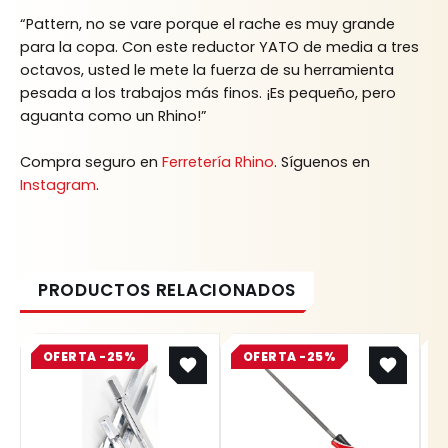
“Pattern, no se vare porque el rache es muy grande
para la copa. Con este reductor YATO de media a tres
octavos, usted le mete la fuerza de su herramienta
pesada a los trabajos más finos. ¡Es pequeño, pero
aguanta como un Rhino!”
Compra seguro en
Ferretería Rhino
. Síguenos en
Instagram
.
Original
Current
Original
Current
OFERTA -25%
price
price
OFERTA -25%
price
price
was:
is:
was:
is:
$ 8.400.
$ 6.300.
$ 17.200.
$ 12.900.