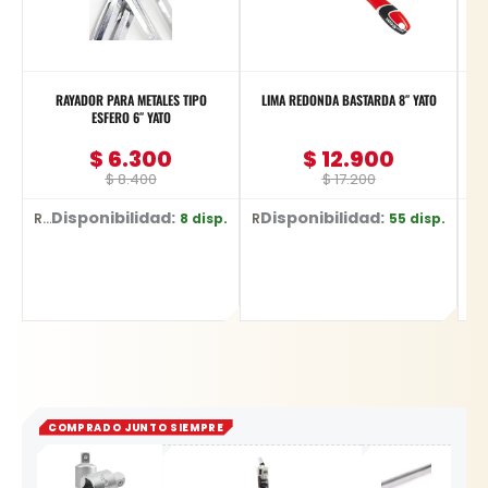
RAYADOR PARA METALES TIPO
LIMA REDONDA BASTARDA 8″ YATO
ESFERO 6″ YATO
Pu
$
6.300
$
12.900
$
8.400
$
17.200
Disponibilidad:
Disponibilidad:
8 disp.
55 disp.
Ref: YT-3740
Ref: YT-62269
Ref: DW752/B
COMPRADO JUNTO SIEMPRE