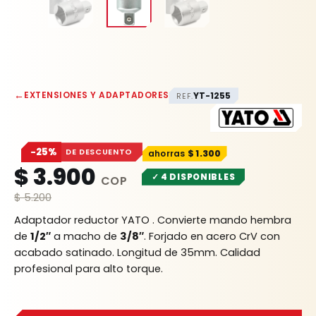
←
EXTENSIONES Y ADAPTADORES
YT-1255
REF.
−25%
DE DESCUENTO
$
1.300
$
3.900
✓ 4 DISPONIBLES
$
5.200
Adaptador reductor YATO . Convierte mando hembra
de
1/2″
a macho de
3/8″
. Forjado en acero CrV con
acabado satinado. Longitud de 35mm. Calidad
profesional para alto torque.