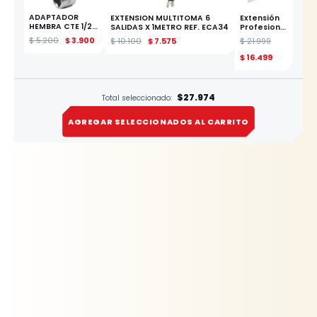
ADAPTADOR
EXTENSION MULTITOMA 6
Extensión
HEMBRA CTE 1/2"
SALIDAS X 1METRO REF. ECA34
Profesional
A MACHO CTE
de 1/2" x 10"
$
5.200
$
3.900
$
10.100
$
7.575
$
21.999
3/8" YATO
(254mm)
ESTE
YATO
$
16.499
PRODUCTO
$27.974
Total seleccionado:
AGREGAR SELECCIONADOS AL CARRITO