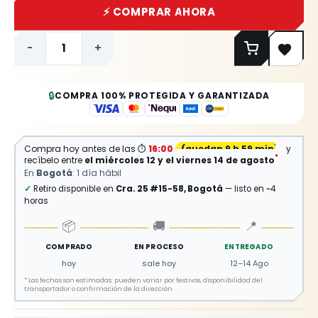
⚡ COMPRAR AHORA
-
+
🔒
COMPRA 100% PROTEGIDA Y GARANTIZADA
Compra hoy antes de las
⏱
16:00
(
quedan 9 h 59 min
)
y
*
recíbelo entre
el miércoles 12 y el viernes 14 de agosto
En
Bogotá
: 1 día hábil
✓
Retiro disponible en
Cra. 25 #15-58, Bogotá
— listo en ~4
horas
📦
🚚
📍
COMPRADO
EN PROCESO
ENTREGADO
hoy
sale hoy
12–14 Ago
*
Las fechas son estimadas: pueden variar por festivos, disponibilidad del
transportador o confirmación de la dirección.