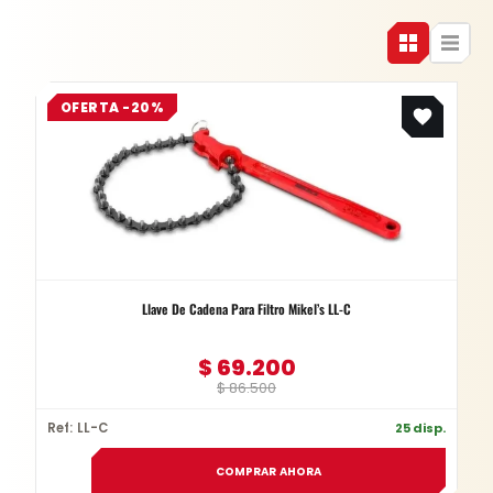
Original
Current
OFERTA -20%
price
price
was:
is:
$ 86.500.
$ 69.200.
Llave De Cadena Para Filtro Mikel’s LL-C
$
69.200
$
86.500
Ref: LL-C
25 disp.
COMPRAR AHORA