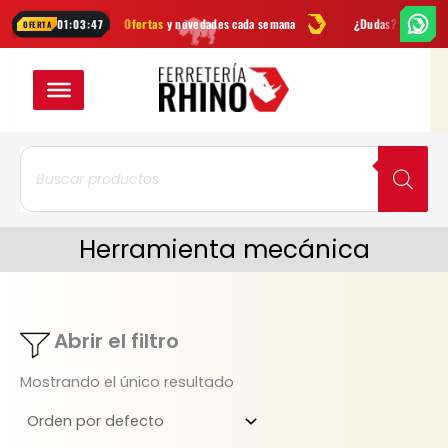
Ir
ientas
Ofertas
y novedades cada semana
¿Dudas? Escríbenos por
01:03:46
OFERTA
al
VER EN CUADRÍC
VER EN LIST
contenido
Búsqueda
de
productos
Herramienta mecánica
Abrir el filtro
Mostrando el único resultado