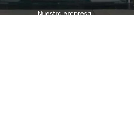
Nuestra empresa
Política de Tratamiento de Datos Personales
Términos y condiciones de uso
Cambios y devoluciones
Sobre nosotros
FERRETERÍA RHINO
L-V: 8:00 a.m. - 5:00 p.m.
Sáb: 9:00 am - 2:00 pm
Cra 25 No. 15-58 Paloquemao, Bogotá D.C.
601 5185040 Línea telefónica
marketing@rhino.com.co