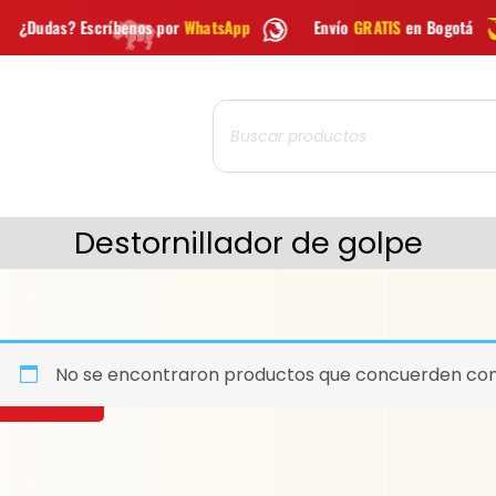
enos por
WhatsApp
Envío
GRATIS
en Bogotá
Envío grati
Búsqueda
de
productos
Destornillador de golpe
No se encontraron productos que concuerden con 
BUSCAR