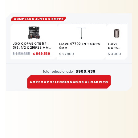
COMPRADO JUNTO SIEMPRE
JGO COPAS CTE 1/4 ,
LLAVE 47702 EN T COPA
LLAVE
3/8 , 1/2 X 216PZS MM
9MM
COPA
YATO
CORTA
ESTE PRODUCTO
$
1.159.385
$
869.539
$
27.900
$
3.000
123 CTE
3/8 X
13/16
$900.439
Total seleccionado:
AGREGAR SELECCIONADOS AL CARRITO