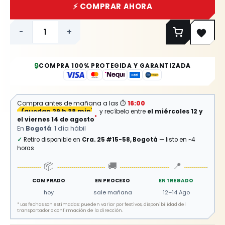
⚡ COMPRAR AHORA
-
+
🔒
COMPRA 100% PROTEGIDA Y GARANTIZADA
Compra antes de mañana a las
⏱
16:00
(
quedan 29 h 38 min
)
y recíbelo entre
el miércoles 12 y
*
el viernes 14 de agosto
En
Bogotá
: 1 día hábil
✓
Retiro disponible en
Cra. 25 #15-58, Bogotá
— listo en ~4
horas
📦
🚚
📍
COMPRADO
EN PROCESO
ENTREGADO
hoy
sale mañana
12–14 Ago
*
Las fechas son estimadas: pueden variar por festivos, disponibilidad del
transportador o confirmación de la dirección.