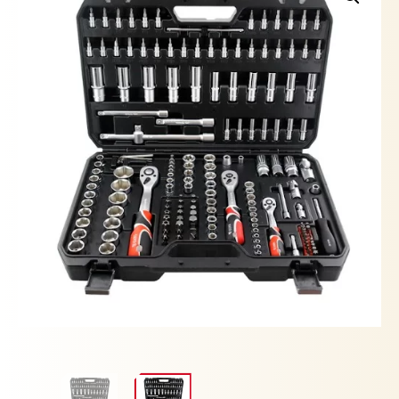
1/2
X
216PZS
MM
YATO
cantidad