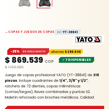
←
COPAS Y JUEGOS DE COPAS
YT-38841
REF.
−25%
DE DESCUENTO
$
289.846
$
869.539
✓ 7 DISPONIBLES
$
1.159.385
Juego de copas profesional YATO (YT-38841) de
216
piezas
. Incluye cuadrantes de
1/4″, 3/8″ y 1/2″
,
ratchets de 72 dientes, copas milimétricas
(cortas/largas), llaves combinadas y puntas S2.
Maletín reforzado con broches metálicos. Calidad
industrial Rhino