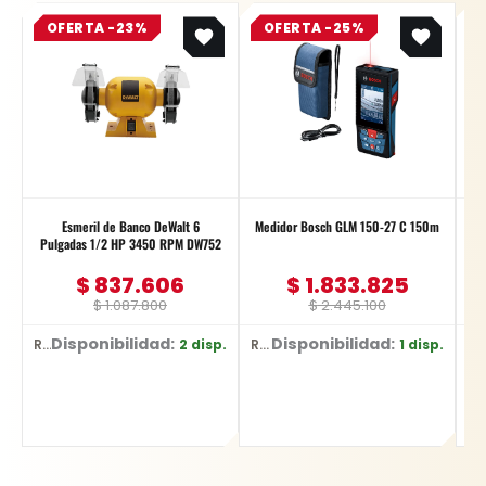
Original
Current
Original
Current
OFERTA -23%
price
price
OFERTA -25%
price
price
was:
is:
was:
is:
$ 1.087.800.
$ 837.606.
$ 2.445.100.
$ 1.833.825.
Esmeril de Banco DeWalt 6
Medidor Bosch GLM 150-27 C 150m
Pulgadas 1/2 HP 3450 RPM DW752
$
837.606
$
1.833.825
$
1.087.800
$
2.445.100
Disponibilidad:
Disponibilidad:
2 disp.
1 disp.
Ref: DW752/B3
Ref: 0601.072.Z00-000
Ref: 183