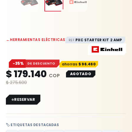
←
HERRAMIENTAS ELÉCTRICAS
PXC STARTER KIT 2 AMP
REF.
−35%
DE DESCUENTO
$
96.460
$
179.140
AGOTADO
$
275.600
RESERVAR
🏷️ ETIQUETAS DESTACADAS