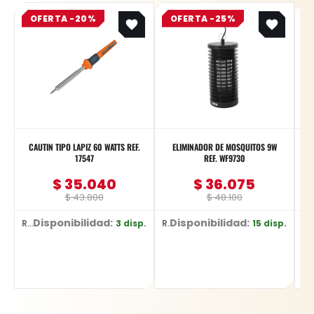
Original
Current
Original
Current
OFERTA -20%
price
price
OFERTA -25%
price
price
was:
is:
was:
is:
$ 43.800.
$ 35.040.
$ 48.100.
$ 36.075.
CAUTIN TIPO LAPIZ 60 WATTS REF.
ELIMINADOR DE MOSQUITOS 9W
JU
17547
REF. WF9730
$
35.040
$
36.075
$
43.800
$
48.100
Disponibilidad:
Disponibilidad:
D
3 disp.
15 disp.
Ref: 17547
Ref: WF9730
Ref: YT-278