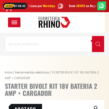
Ir
as? Escríbenos por
WhatsApp
Envío
GRATIS
en Bogotá
Envío grati
07:46:41
OFERTA
al
contenido
Búsqueda
de
productos
Original
Current
Inicio
/
Herramientas eléctricas
/ STARTER BIVOLT KIT 18V BATERIA 2
price
price
AMP + CARGADOR
was:
is:
STARTER BIVOLT KIT 18V BATERIA 2
$ 275.600.
$ 179.140.
AMP + CARGADOR