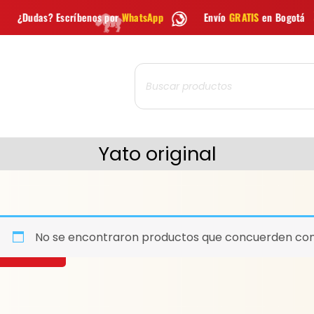
benos por
WhatsApp
Envío
GRATIS
en Bogotá
Envío grat
Búsqueda
de
productos
Yato original
No se encontraron productos que concuerden con 
BUSCAR