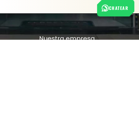
CHATEAR
Nuestra empresa
Política de Tratamiento de Datos Personales
Términos y condiciones de uso
Cambios y devoluciones
Sobre nosotros
FERRETERÍA RHINO
L-V: 8:00 a.m. - 5:00 p.m.
Sáb: 9:00 am - 2:00 pm
Cra 25 No. 15-58 Paloquemao, Bogotá D.C.