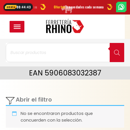
Ir
cas
en herramientas
Ofertas
y novedades cada semana
¿Dudas? Es
00:44:43
OFERTA
al
contenido
Búsqueda
de
productos
EAN 5906083032387
Abrir el filtro
No se encontraron productos que
concuerden con la selección.