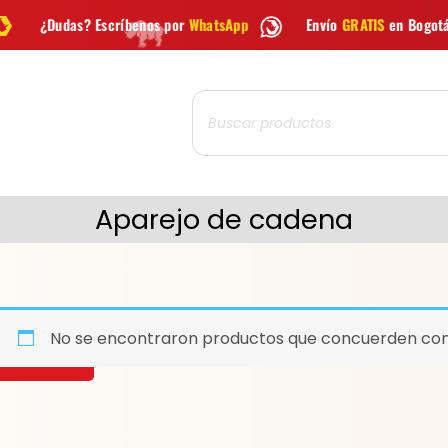
críbenos por
WhatsApp
Envío
GRATIS
en Bogotá
Envío gr
Búsqueda
de
productos
Aparejo de cadena
No se encontraron productos que concuerden con 
BUSCAR